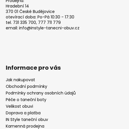
Prodejna:
t
Hradební 14
370 01 České Budějovice
í
otevírací doba: Po-Pá 10:30 - 17:30
tel. 731 335 700, 777 711 779
email: info@instyle-tanecni-obuv.cz
Informace pro vás
Jak nakupovat
Obchodní podmínky
Podmínky ochrany osobních údajů
Péče o taneční boty
Velikost obuvi
Doprava a platba
IN Style taneční obuv
Kamenná prodejna