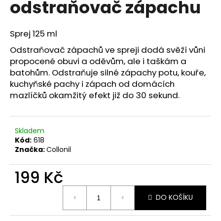
odstraňovač zápachu
a
j
Sprej 125 ml
í
t
Odstraňovač zápachů ve spreji dodá svěží vůni
propocené obuvi a oděvům, ale i taškám a
?
batohům. Odstraňuje silné zápachy potu, kouře,
kuchyňské pachy i zápach od domácích
mazlíčků okamžitý efekt již do 30 sekund.
HLEDAT
Skladem
Kód:
618
Značka:
Collonil
D
o
199 Kč
p
o
Měrná
DO KOŠÍKU
cena:
r
u