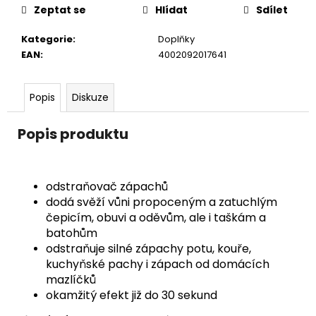
č
Zeptat se
Hlídat
Sdílet
u
j
Kategorie
:
Doplňky
e
EAN
:
4002092017641
m
e
Popis
Diskuze
TANEČNÍ
Popis produktu
BOTY
S
PLNOU
ŠPIČKOU
PD
odstraňovač zápachů
112,
dodá svěží vůni propoceným a zatuchlým
ČERNÁ
KŮŽE,
čepicím, obuvi a oděvům, ale i taškám a
PODPATEK
batohům
5
odstraňuje silné zápachy potu, kouře,
CM
kuchyňské pachy i zápach od domácích
3
mazlíčků
490
okamžitý efekt již do 30 sekund
Kč