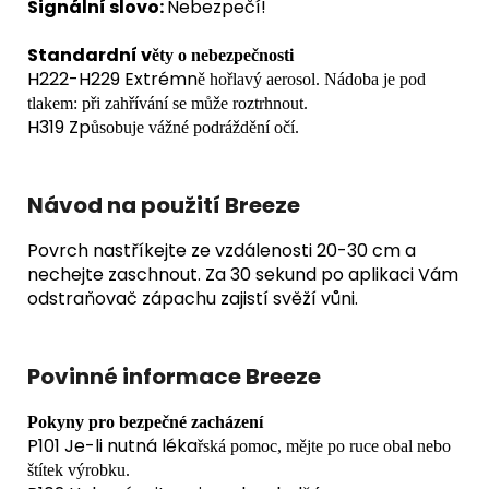
Signální slovo:
Nebezpečí!
Standardní v
ě
ty o nebezpe
č
nosti
H222-H229 Extrémn
ě
ho
ř
lavý aerosol. Nádoba je pod
tlakem: p
ř
i zah
ř
ívání se m
ů
že roztrhnout.
H319 Zp
ů
sobuje vážné podrážd
ě
ní o
č
í.
Návod na použití Breeze
Povrch nastříkejte ze vzdálenosti 20-30 cm a
nechejte zaschnout. Za 30 sekund po aplikaci Vám
odstraňovač zápachu zajistí svěží vůni.
Povinné informace Breeze
Pokyny pro bezpe
č
né zacházení
P101 Je-li nutná léka
ř
ská pomoc, m
ě
jte po ruce obal nebo
štítek výrobku.