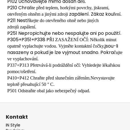
P102 Uchovávejte mimo dosah d
ě
tí.
P210 Chra
ň
te p
ř
ed teplem, horkými povrchy, jiskrami,
zapálení. Zákaz kou
otev
ř
eným ohn
ě
m a jinými zdroji
ř
ení.
P211 Nest
ř
íkejte do otev
ř
eného ohn
ě
nebo jiných
zdroj
ů
zapálení.
P251 Nepropichujte nebo nespalujte ani po použití.
P305+P351+P338 P
Ř
I ZASAŽENÍ O
Č
Í: N
ě
kolik minut
jsou-li
opatrn
ě
vyplachujte vodou. Vyjm
ě
te kontaktní
č
o
č
ky,
nasazeny a pokud je lze vyjmout snadno. Pokra
č
ujte
ve vyplachování.
P337+P313 Přetrvává-li podráždění očí: Vyhledejte lékařskou
pomoc/ošetření.
P410+P412 Chraňte před slunečním zářením.Nevystavujte
teplotě přesahující 50 ° C.
P501 Odstraňte obal jako nebezpečný odpad.
Z
á
Kontakt
p
IN Style
a