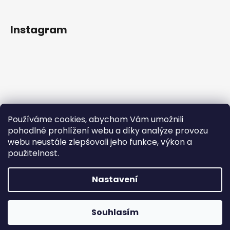
Instagram
Používáme cookies, abychom Vám umožnili
pohodlné prohlížení webu a díky analýze provozu
webu neustále zlepšovali jeho funkce, výkon a
použitelnost.
Sledovat na Instagramu
Nastavení
Vytvořil Shoptet
Copyright 2026
IN Style taneční obuv
. Všechna práva
Souhlasím
vyhrazena.