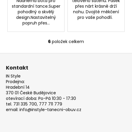
Nádherná bota pro
tělového saténu. Pásek
standardní tance.Super
přes nárt krásně drží
pohodlný a skvělý
nohu. Dvojité měkčení
design.Nastavitelný
pro vaše pohodlí.
popruh přes...
6
položek celkem
O
v
Z
l
á
á
Kontakt
d
p
a
IN Style
a
Prodejna:
c
t
Hradební 14
í
370 01 České Budějovice
í
p
otevírací doba: Po-Pá 10:30 - 17:30
r
tel. 731 335 700, 777 711 779
v
email: info@instyle-tanecni-obuv.cz
k
y
v