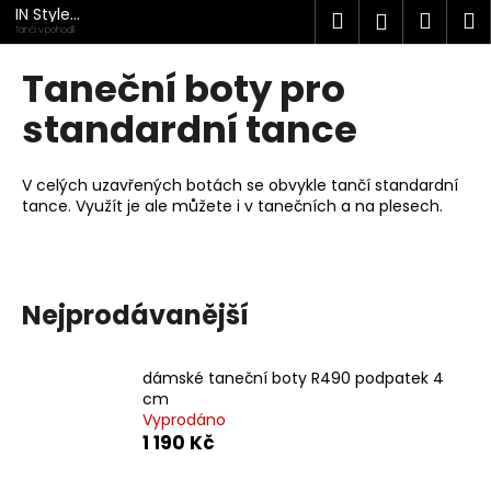
K
Přejít
IN Style
Hledat
Náku
M
Přihlášen
na
taneční
o
Tanči v pohodlí
obuv
obsah
Zpět
Zpět
košík
š
Taneční boty pro
í
C
standardní tance
k
o
p
V celých uzavřených botách se obvykle tančí standardní
o
tance. Využít je ale můžete i v tanečních a na plesech.
t
ř
e
Nejprodávanější
b
u
j
dámské taneční boty R490 podpatek 4
e
cm
Vyprodáno
t
1 190 Kč
e
n