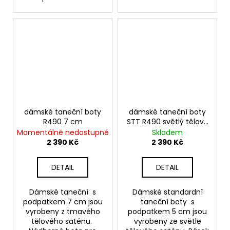
dámské taneční boty
dámské taneční boty
R490 7 cm
STT R490 světlý tělový
satén podpatek 5 cm
Momentálně nedostupné
Skladem
2 390 Kč
2 390 Kč
DETAIL
DETAIL
Dámské taneční s
Dámské standardní
podpatkem 7 cm jsou
taneční boty s
vyrobeny z tmavého
podpatkem 5 cm jsou
tělového saténu.
vyrobeny ze světle