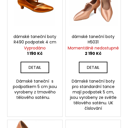
p
č
d
u
i
u
j
s
e
k
p
m
t
r
e
ů
o
dámské taneční boty
dámské taneční boty
R490 podpatek 4 cm
H5031
d
Vyprodáno
Momentálně nedostupné
DÁMSKÉ
u
1 190 Kč
2 190 Kč
TANEČNÍ
BOTY
k
PDNEO
t
DETAIL
DETAIL
804,
PODPATEK
ů
7CM
Dámské taneční s
Dámské taneční boty
4
podpatkem 5 cm jsou
pro standardní tance
290
vyrobeny z tmavého
mají podpatek 5 cm,
Kč
tělového saténu.
jsou vyrobeny ze světle
tělového saténu. UK
číslování