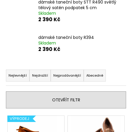
dámské taneční boty STT R490 světlý
a
tělový satén podpatek 5 cm
j
Skladem
2 390 Kč
í
t
?
dámské taneční boty R394
Skladem
2 390 Kč
Ř
HLEDAT
a
Nejlevnější
Nejdražší
Nejprodávanější
Abecedně
z
e
D
n
o
OTEVŘÍT FILTR
í
p
o
p
V
r
VÝPRODEJ
r
ý
u
o