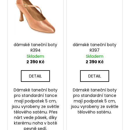
dámské taneční boty
dámské taneční boty
R394
R397
Skladem
Skladem
2 390 Kč
2 390 Kč
DETAIL
DETAIL
Dámské taneční boty
Dámské taneční boty
pro standardní tance
pro standardní tance
mají podpatek 5 cm,
mají podpatek 5 cm,
jsou vyrobeny ze světle
jsou vyrobeny ze světle
tělového saténu. Přes
tělového saténu.
nárt vede pásek, díky
kterému noha v botě
pevně sedí.