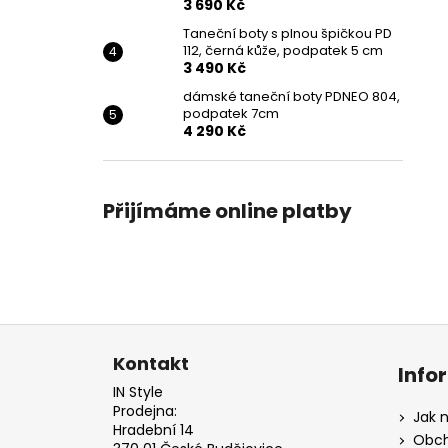
3 690 Kč
Taneční boty s plnou špičkou PD
112, černá kůže, podpatek 5 cm
3 490 Kč
dámské taneční boty PDNEO 804,
podpatek 7cm
4 290 Kč
Přijímáme online platby
Z
á
Kontakt
Info
p
IN Style
a
Prodejna:
Jak 
Hradební 14
t
Obch