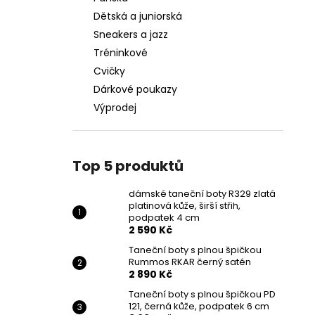
PLATINOVÁ KŮŽE, ŠIRŠÍ STŘIH, PODPATEK
l
4 CM
Dětská a juniorská
2 590 Kč
Sneakers a jazz
Tréninkové
Cvičky
Dárkové poukazy
Výprodej
Top 5 produktů
dámské taneční boty R329 zlatá
platinová kůže, širší střih,
podpatek 4 cm
2 590 Kč
Taneční boty s plnou špičkou
Rummos RKAR černý satén
2 890 Kč
Taneční boty s plnou špičkou PD
121, černá kůže, podpatek 6 cm