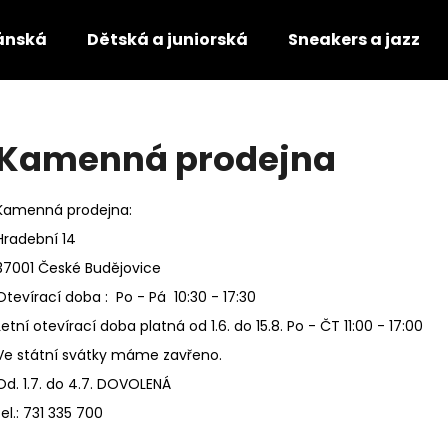
ánská
Dětská a juniorská
Sneakers a jazz
Co potřebujete najít?
Kamenná prodejna
HLEDAT
Kamenná prodejna:
Hradební 14
37001 České Budějovice
Doporučujeme
Otevírací doba : Po - Pá 10:30 - 17:30
Letní otevírací doba platná od 1.6. do 15.8. Po - ČT 11:00 - 17:00
Ve státní svátky máme zavřeno.
Od. 1.7. do 4.7. DOVOLENÁ
tel.: 731 335 700
TANEČNÍ BOTY S PLNOU ŠPIČKOU
TANEČNÍ BOTY S 