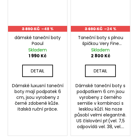
3 890 KČ
–48 %
3 690 KČ
–24 %
dámské taneční boty
Taneční boty s plnou
Paoul
špičkou Very Fine
S3801
Skladem
Skladem
1 990 Kč
2 800 Kč
DETAIL
DETAIL
Dámské luxusní taneční
Dámské taneční boty s
boty mají podpatek 6
podpatkem 6 cm jsou
cm, jsou vyrobeny z
vyrobeny z černého
černé zdobené kůže.
semiše v kombinaci s
Italská ruční práce.
lesklou kůží. Na noze
působí velmi elegantně.
US číslování př:(vel. 7,5
odpovídá vel. 38, vel....