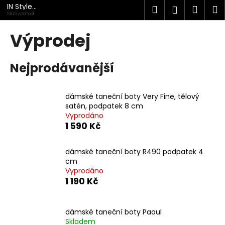
K
Přejít
IN Style
Hledat
Náku
M
Přihlášen
na
taneční
o
Tanči v pohodlí
obuv
obsah
Zpět
Zpět
košík
š
Výprodej
í
C
k
Nejprodávanější
o
p
o
dámské taneční boty Very Fine, tělový
t
satén, podpatek 8 cm
Vyprodáno
ř
1 590 Kč
e
b
dámské taneční boty R490 podpatek 4
u
cm
j
Vyprodáno
1 190 Kč
e
t
e
dámské taneční boty Paoul
n
Skladem