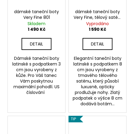
dámské taneční boty
dámské taneční boty
Very Fine 801
Very Fine, tělový satén,
podpatek 8 cm
Skladem
Vyprodáno
1 490 Kč
1 590 Kč
DETAIL
DETAIL
Dámské taneční boty
Elegantní taneční boty
latinské s podpatkem 3
latinské s podpatkem 8
cm jsou vyrobeny z
cm jsou vyrobeny z
kůže. Pro Váš tanec
tmavého tělového
Vám poskytnou
saténu, který působí
maximální pohodlí. US
luxusně, opticky
číslování
prodlužuje nohy. Zlatý
podpatek o výšce 8 cm
dodává botám...
TIP