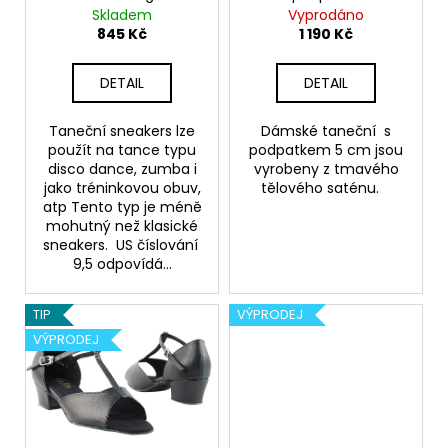
č
d
Skladem
Vyprodáno
u
u
845 Kč
1 190 Kč
j
k
e
t
DETAIL
DETAIL
m
ů
e
Taneční sneakers lze
Dámské taneční s
použít na tance typu
podpatkem 5 cm jsou
disco dance, zumba i
vyrobeny z tmavého
TANEČNÍ
BOTY
jako tréninkovou obuv,
tělového saténu.
S
atp Tento typ je méně
PLNOU
mohutný než klasické
ŠPIČKOU
sneakers. US číslování
PD
9,5 odpovídá...
112,
ČERNÁ
KŮŽE,
TIP
VÝPRODEJ
PODPATEK
5
VÝPRODEJ
CM
3
490
Kč