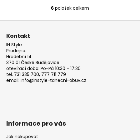
6
položek celkem
O
v
Z
l
á
á
Kontakt
d
p
a
IN Style
a
Prodejna:
c
t
Hradební 14
í
370 01 České Budějovice
í
p
otevírací doba: Po-Pá 10:30 - 17:30
r
tel. 731 335 700, 777 711 779
v
email: info@instyle-tanecni-obuv.cz
k
y
v
ý
p
i
Informace pro vás
s
u
Jak nakupovat