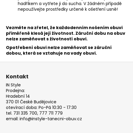
č
hadříkem a vytřete ji do sucha. V žádném případě
u
nepoužívejte prostředky určené k ošetření usně!
j
e
m
Vezměte na zřetel, že každodenním nošením obuvi
e
přiměřeně klesá její životnost. Záruční dobu na obuv
nelze zaměňovat s životností obuvi.
Opotřebení obuvi nelze zaměňovat se záruční
TANEČNÍ
dobou, která se vztahuje na vady obuvi.
BOTY
S
Z
PLNOU
ŠPIČKOU
á
Kontakt
RUMMOS
p
RKAR
IN Style
ČERNÝ
a
Prodejna:
SATÉN
t
Hradební 14
2
370 01 České Budějovice
í
890
otevírací doba: Po-Pá 10:30 - 17:30
Kč
tel. 731 335 700, 777 711 779
email: info@instyle-tanecni-obuv.cz