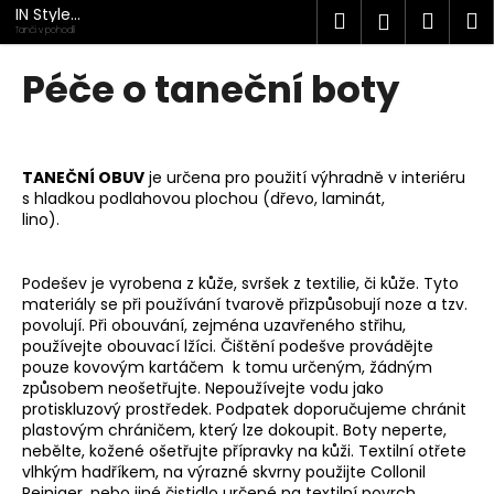
K
Přejít
IN Style
Hledat
Náku
M
Přihlášen
na
taneční
o
Tanči v pohodlí
obuv
obsah
Zpět
Zpět
košík
š
Péče o taneční boty
í
C
k
o
p
TANEČNÍ OBUV
je určena pro použití výhradně v interiéru
s hladkou podlahovou plochou (dřevo, laminát,
o
lino).
t
ř
Podešev je vyrobena z kůže, svršek z textilie, či kůže. Tyto
e
materiály se při používání tvarově přizpůsobují noze a tzv.
b
povolují. Při obouvání, zejména uzavřeného střihu,
u
používejte obouvací lžíci. Čištění podešve provádějte
pouze kovovým kartáčem k tomu určeným, žádným
j
způsobem neošetřujte. Nepoužívejte vodu jako
e
protiskluzový prostředek. Podpatek doporučujeme chránit
t
plastovým chráničem, který lze dokoupit. Boty neperte,
nebělte, kožené ošetřujte přípravky na kůži. Textilní otřete
e
vlhkým hadříkem, na výrazné skvrny použijte Collonil
n
Reiniger, nebo jiné čistidlo určené na textilní povrch