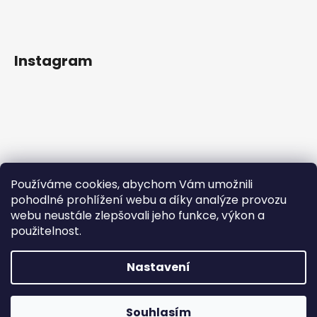
Instagram
Používáme cookies, abychom Vám umožnili
pohodlné prohlížení webu a díky analýze provozu
webu neustále zlepšovali jeho funkce, výkon a
použitelnost.
Sledovat na Instagramu
Nastavení
Vytvořil Shoptet
Copyright 2026
IN Style taneční obuv
. Všechna práva
Souhlasím
vyhrazena.