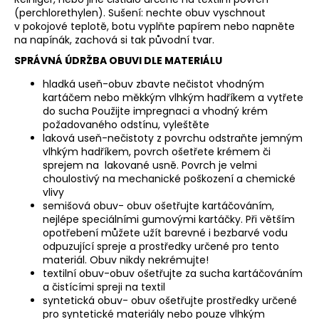
(perchlorethylen). Sušení: nechte obuv vyschnout
a
v pokojové teplotě, botu vyplňte papírem nebo napněte
j
na napínák, zachová si tak původní tvar.
í
SPRÁVNÁ ÚDRŽBA OBUVI DLE MATERIÁLU
t
hladká useň-obuv zbavte nečistot vhodným
?
kartáčem nebo měkkým vlhkým hadříkem a vytřete
do sucha Použijte impregnaci a vhodný krém
požadovaného odstínu, vyleštěte
laková useň-nečistoty z povrchu odstraňte jemným
vlhkým hadříkem, povrch ošetřete krémem či
sprejem na lakované usně. Povrch je velmi
HLEDAT
choulostivý na mechanické poškození a chemické
vlivy
semišová obuv- obuv ošetřujte kartáčováním,
nejlépe speciálními gumovými kartáčky. Při větším
D
opotřebení můžete užít barevné i bezbarvé vodu
o
odpuzující spreje a prostředky určené pro tento
p
materiál. Obuv nikdy nekrémujte!
o
textilní obuv-obuv ošetřujte za sucha kartáčováním
a čistícími spreji na textil
r
syntetická obuv- obuv ošetřujte prostředky určené
u
pro syntetické materiály nebo pouze vlhkým