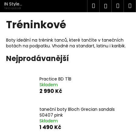
K
Přejít
IN Style
Hledat
Náku
M
Přihlášen
na
taneční
o
Tanči v pohodlí
obuv
obsah
Zpět
Zpět
košík
š
Tréninkové
í
C
k
o
Boty ideální na trénink tanců, které tančíte v tanečních
botách na podpatku. Vhodné na standart, latinu i karibik.
p
o
Nejprodávanější
t
ř
e
Practice BD T1B
Skladem
b
2 990 Kč
u
j
taneční boty Bloch Grecian sandals
e
S0407 pink
t
Skladem
e
1 490 Kč
n