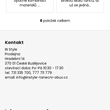
opačné kombinaci
širokou škálu tanců, ať
materiálů. ...
už se jedná...
6
položek celkem
O
v
Z
l
á
á
Kontakt
d
p
a
IN Style
a
Prodejna:
c
t
Hradební 14
í
370 01 České Budějovice
í
p
otevírací doba: Po-Pá 10:30 - 17:30
r
tel. 731 335 700, 777 711 779
v
email: info@instyle-tanecni-obuv.cz
k
y
v
ý
p
i