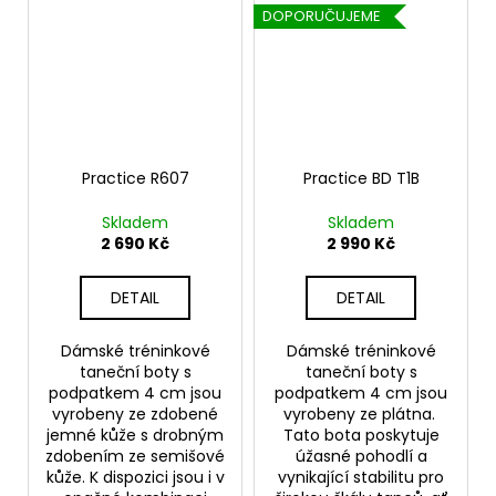
DOPORUČUJEME
Practice R607
Practice BD T1B
Skladem
Skladem
2 690 Kč
2 990 Kč
DETAIL
DETAIL
Dámské tréninkové
Dámské tréninkové
taneční boty s
taneční boty s
podpatkem 4 cm jsou
podpatkem 4 cm jsou
vyrobeny ze zdobené
vyrobeny ze plátna.
jemné kůže s drobným
Tato bota poskytuje
zdobením ze semišové
úžasné pohodlí a
kůže. K dispozici jsou i v
vynikající stabilitu pro