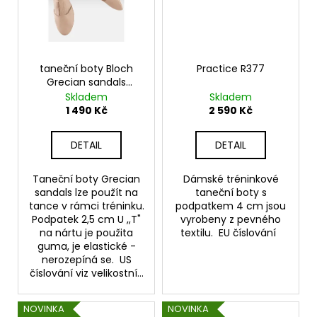
taneční boty Bloch
Practice R377
Grecian sandals
S0407 pink
Skladem
Skladem
1 490 Kč
2 590 Kč
DETAIL
DETAIL
Taneční boty Grecian
Dámské tréninkové
sandals lze použít na
taneční boty s
tance v rámci tréninku.
podpatkem 4 cm jsou
Podpatek 2,5 cm U ,,T"
vyrobeny z pevného
na nártu je použita
textilu. EU číslování
guma, je elastické -
nerozepíná se. US
číslování viz velikostní...
NOVINKA
NOVINKA