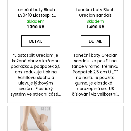
t
č
r
u
ů
o
taneční boty Bloch
taneční boty Bloch
j
ES0410 Elastosplit
Grecian sandals
d
e
Grecian
S0407
Skladem
Skladem
u
m
1 390 Kč
1 490 Kč
e
k
t
DETAIL
DETAIL
ů
TANEČNÍ
BOTY
“Elastosplit Grecian” je
Taneční boty Grecian
S
kožená obuv s koženou
sandals lze použít na
PLNOU
podrážkou. podpatek 2,5
tance v rámci tréninku.
ŠPIČKOU
cm redukuje tlak na
Podpatek 2,5 cm U ,,T"
PD
Achillovu šlachu a
na nártu je použita
112,
ulevuje lýtkovým
guma, je elastické -
ČERNÁ
svalům. Elastický
nerozepíná se. US
KŮŽE,
systém ve střední části...
číslování viz velikostní...
PODPATEK
5
CM
3
490
Kč