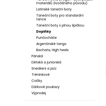
PLATINOVÁ KŮŽE, ŠIRŠÍ STŘIH, PODPATEK
l
materiálů živočišného původu)
4 CM
Latinské taneční boty
2 590 Kč
Taneční boty pro standardní
tance
Taneční boty s plnou špičkou
Doplňky
Punčocháče
Argentinské tango
Bachata, High heels
Pánská
Dětská a juniorská
Sneakers a jazz
Tréninkové
Cvičky
Dárkové poukazy
Výprodej