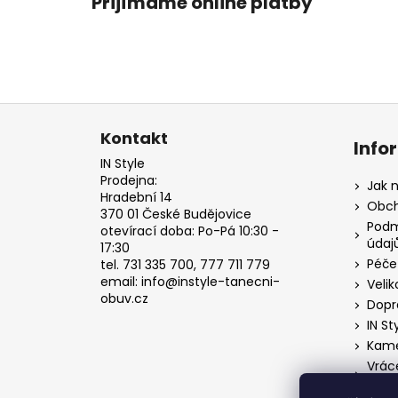
Přijímáme online platby
Z
á
Kontakt
Info
p
IN Style
a
Prodejna:
Jak 
Hradební 14
t
Obch
370 01 České Budějovice
í
Podm
otevírací doba: Po-Pá 10:30 -
údaj
17:30
Péče
tel. 731 335 700, 777 711 779
email: info@instyle-tanecni-
Velik
obuv.cz
Dopr
IN St
Kame
Vrác
o od