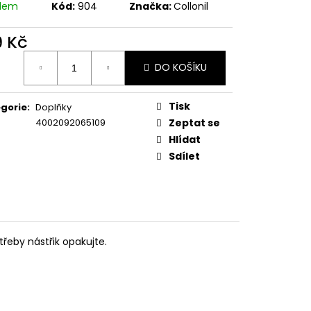
ODPATEK 6 CM
adem
Kód:
904
Značka:
Collonil
9 Kč
ná
DO KOŠÍKU
:
Tisk
gorie
:
Doplňky
4002092065109
Zeptat se
Hlídat
Sdílet
třeby nástřik opakujte.