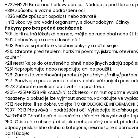
H222-H229 Extrémně hořlavý aerosol. Nádoba je pod tlakem: př
H319 Způsobuje vážné podráždění očí.
H336 Může způsobit ospalost nebo závratě.
H412 Škodlivý pro vodní organismy, s dlouhodobými účinky.
Pokyny pro bezpečné zacházení:
P101 Je-li nutná lékařská pomoc, mějte po ruce obal nebo štít
P102 Uchovávejte mimo dosah dětí.
P103 Pečlivě si přečtěte všechny pokyny a řiďte se jimi.
P210 Chraňte před teplem, horkými povrchy, jiskrami, otevřen
kouření.
P211 Nestříkejte do otevřeného ohně nebo jiných zdrojů zapále
P251 Nepropichujte nebo nespalujte ani po použití.
P261 Zamezte vdechování prachu/dýmu/plynu/mlhy/par/aero
P271 Používejte pouze venku nebo v dobře větraných prostorá
P273 Zabraňte uvolnění do životního prostředí.
P305+P351+P338 PŘI ZASAŽENÍ OČÍ: Několik minut opatrně vypla
nasazeny a pokud je lze vyjmout snadno. Pokračujte ve vypla
P312 Necítíte-li se dobře, volejte TOXIKOLOGICKÉ INFORMAČNÍ 
P337+P313 Přetrvává-li podráždění očí: Vyhledejte lékařskou 
P410+P412 Chraňte před slunečním zářením. Nevystavujte teplo
P501 Odstraňte obsah / obal jako nebezpečný odpad, předejte 
odpady příslušného druhu a kategorie, nesměšujte s domov
Další údaje: