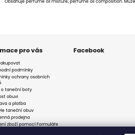
Obsahuje perfume oil mixture, perfume oil composition. Může 
rmace pro vás
Facebook
nakupovat
odní podmínky
ínky ochrany osobních
ů
 o taneční boty
ost obuvi
ava a platba
yle taneční obuv
nná prodejna
ení zboží pomocí Formuláře
stoupení od smlouvy