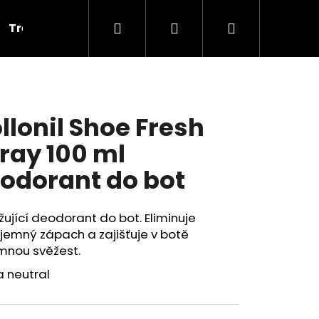
Hledat
Přihlášení
Nákupní
Tréninkové
Cvičky
Dárkové poukazy
V
košík
llonil Shoe Fresh
ray 100 ml
odorant do bot
ující deodorant do bot. Eliminuje
jemný zápach a zajišťuje v botě
mnou svěžest.
 neutral
PLNOU ŠPIČKOU PD 121,