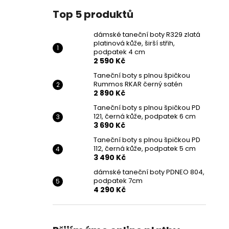
Top 5 produktů
dámské taneční boty R329 zlatá
platinová kůže, širší střih,
podpatek 4 cm
2 590 Kč
Taneční boty s plnou špičkou
Rummos RKAR černý satén
2 890 Kč
Taneční boty s plnou špičkou PD
121, černá kůže, podpatek 6 cm
3 690 Kč
Taneční boty s plnou špičkou PD
112, černá kůže, podpatek 5 cm
3 490 Kč
dámské taneční boty PDNEO 804,
podpatek 7cm
4 290 Kč