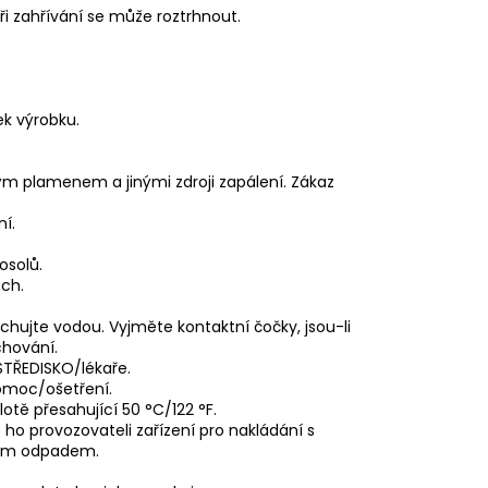
i zahřívání se může roztrhnout.
ek výrobku.
ým plamenem a jinými zdroji zapálení. Zákaz
ní.
solů.
ch.
chujte vodou. Vyjměte kontaktní čočky, jsou-li
chování.
STŘEDISKO/lékaře.
pomoc/ošetření.
tě přesahující 50 °C/122 °F.
ho provozovateli zařízení pro nakládání s
ním odpadem.