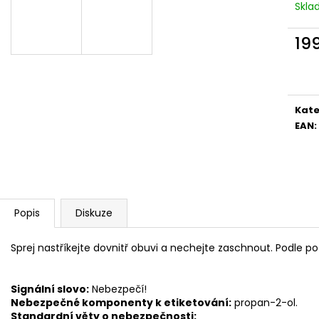
RUMMOS RKAR ČERNÝ SATÉN
ČERNÁ KŮŽE, P
Skl
2 890 Kč
3 690 Kč
19
Měr
cena
Kate
EAN
:
Popis
Diskuze
Sprej nastříkejte dovnitř obuvi a nechejte zaschnout. Podle po
Signální slovo:
Nebezpečí!
Nebezpečné komponenty k etiketování:
propan-2-ol.
Standardní věty o nebezpečnosti: