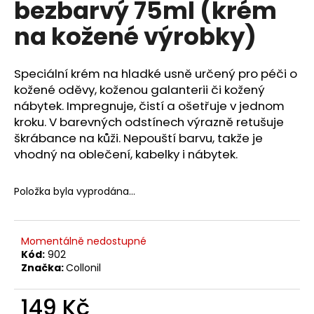
bezbarvý 75ml (krém
a
na kožené výrobky)
j
í
t
Speciální krém na hladké usně určený pro péči o
?
kožené oděvy, koženou galanterii či kožený
nábytek. Impregnuje, čistí a ošetřuje v jednom
kroku. V barevných odstínech výrazně retušuje
škrábance na kůži. Nepouští barvu, takže je
vhodný na oblečení, kabelky i nábytek.
HLEDAT
Položka byla vyprodána…
D
o
Momentálně nedostupné
p
Kód:
902
o
Značka:
Collonil
r
u
149 Kč