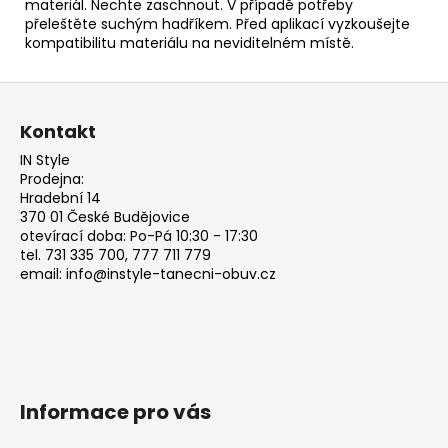
materiál. Nechte zaschnout. V případě potřeby
přeleštěte suchým hadříkem. Před aplikací vyzkoušejte
kompatibilitu materiálu na neviditelném místě.
Z
á
Kontakt
p
IN Style
a
Prodejna:
t
Hradební 14
370 01 České Budějovice
í
otevírací doba: Po-Pá 10:30 - 17:30
tel. 731 335 700, 777 711 779
email: info@instyle-tanecni-obuv.cz
Informace pro vás