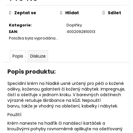
č
Měrná
u
cena:
Zeptat se
Hlídat
Sdílet
j
e
Kategorie
:
Doplňky
m
EAN
:
4002092810013
e
Položka byla vyprodána…
DÁMSKÉ
TANEČNÍ
Popis
Diskuze
BOTY
PDNEO
Popis produktu:
804,
PODPATEK
7CM
Speciální krém na hladké usně určený pro péči o kožené
4
oděvy, koženou galanterii či kožený nábytek. Impregnuje,
290
čistí a ošetřuje v jednom kroku. V barevných odstínech
Kč
výrazně retušuje škrábance na kůži. Nepouští
barvu, takže je vhodný na oblečení, kabelky i nábytek.
Použití:
Krém naneste na hadřík či nanášecí kartáček a
krouživými pohyby rovnoměrně aplikujte na ošetřovaný