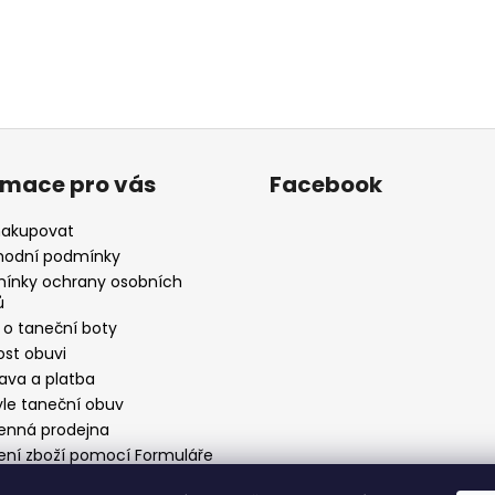
rmace pro vás
Facebook
nakupovat
odní podmínky
ínky ochrany osobních
ů
 o taneční boty
ost obuvi
ava a platba
yle taneční obuv
nná prodejna
ení zboží pomocí Formuláře
stoupení od smlouvy