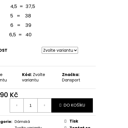
ODPATEK 6 CM
5 = 37,5
 = 38
 = 39
5 = 40
OST
te
Kód:
Zvolte
Značka:
antu
variantu
Dansport
390 Kč
ná
DO KOŠÍKU
:
Tisk
gorie
:
Dámská
Zvolte variantu
Zeptat se