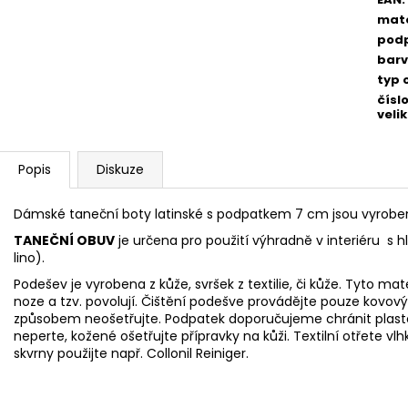
mate
pod
bar
typ 
čísl
velik
Popis
Diskuze
Dámské taneční boty latinské s podpatkem 7 cm jsou vyrobe
TANEČNÍ OBUV
je určena pro použití výhradně v interiéru s 
lino).
Podešev je vyrobena z kůže, svršek z textilie, či kůže. Tyto mat
noze
a tzv. povolují. Čištění podešve provádějte pouze ko
způsobem neošetřujte. Podpatek doporučujeme chránit pla
neperte, kožené ošetřujte přípravky na kůži. Textilní otřet
skvrny použijte např.
Collonil Reiniger.