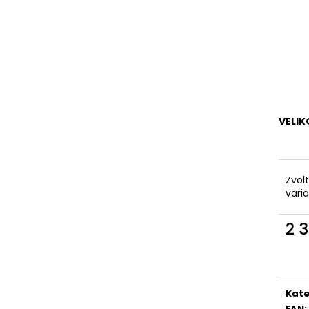
RUMMOS RKAR ČERNÝ SATÉN
ČERNÁ KŮŽE, P
4,
2 890 Kč
3 690 Kč
5
6
6,
VELIK
Zvol
vari
2 
Měr
cena
Kate
EAN
: