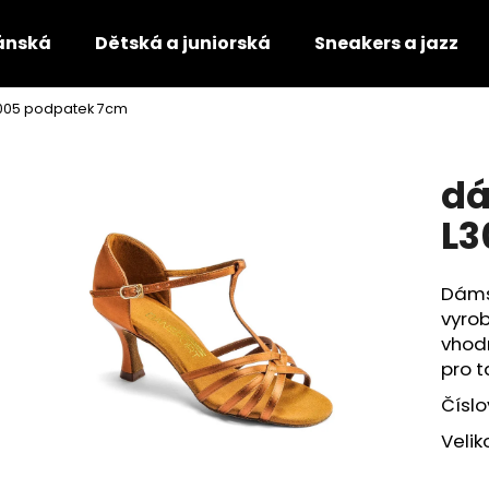
ánská
Dětská a juniorská
Sneakers a jazz
3005 podpatek 7cm
Co potřebujete najít?
dá
HLEDAT
L3
Dáms
Doporučujeme
vyrob
vhodn
pro t
Číslo
Velik
TANEČNÍ BOTY S PLNOU ŠPIČKOU
TANEČNÍ BOTY S 
4