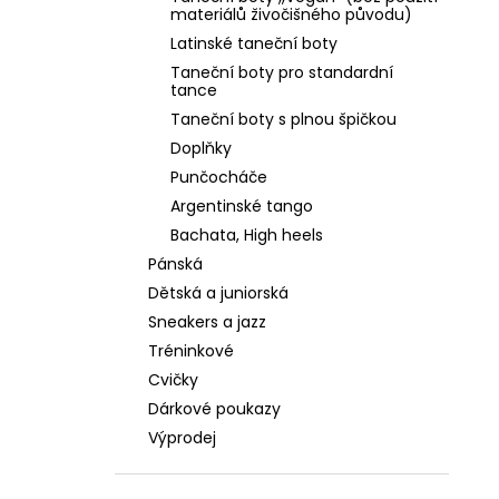
PLATINOVÁ KŮŽE, ŠIRŠÍ STŘIH, PODPATEK
l
materiálů živočišného původu)
4 CM
Latinské taneční boty
2 590 Kč
Taneční boty pro standardní
tance
Taneční boty s plnou špičkou
Doplňky
Punčocháče
Argentinské tango
Bachata, High heels
Pánská
Dětská a juniorská
Sneakers a jazz
Tréninkové
Cvičky
Dárkové poukazy
Výprodej