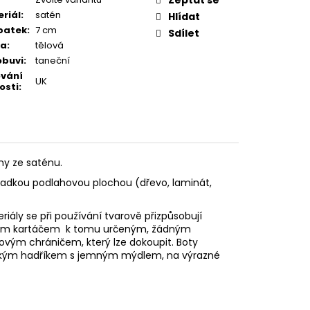
riál
:
satén
Hlídat
patek
:
7 cm
Sdílet
va
:
tělová
obuvi
:
taneční
ování
UK
osti
:
ny ze saténu.
hladkou podlahovou plochou (dřevo, laminát,
eriály se při používání tvarově přizpůsobují
vovým kartáčem k tomu určeným, žádným
stovým
chráničem, který lze dokoupit. Boty
e vlhkým hadříkem s jemným mýdlem, na výrazné