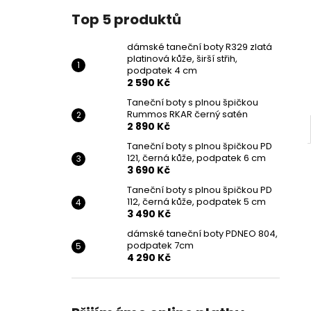
Top 5 produktů
dámské taneční boty R329 zlatá
platinová kůže, širší střih,
podpatek 4 cm
2 590 Kč
Taneční boty s plnou špičkou
Rummos RKAR černý satén
2 890 Kč
Taneční boty s plnou špičkou PD
121, černá kůže, podpatek 6 cm
3 690 Kč
Taneční boty s plnou špičkou PD
112, černá kůže, podpatek 5 cm
3 490 Kč
dámské taneční boty PDNEO 804,
podpatek 7cm
4 290 Kč