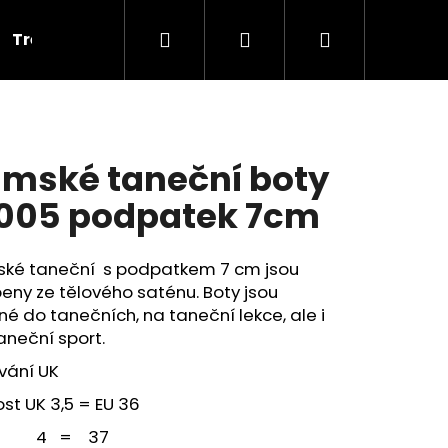
Hledat
Přihlášení
Nákupní
Tréninkové
Cvičky
Dárkové poukazy
V
košík
mské taneční boty
005 podpatek 7cm
ké taneční s podpatkem 7 cm jsou
eny ze tělového saténu. Boty jsou
é do tanečních, na taneční lekce, ale i
aneční sport.
vání UK
ost UK 3,5 = EU 36
PLNOU ŠPIČKOU PD 121,
 = 37