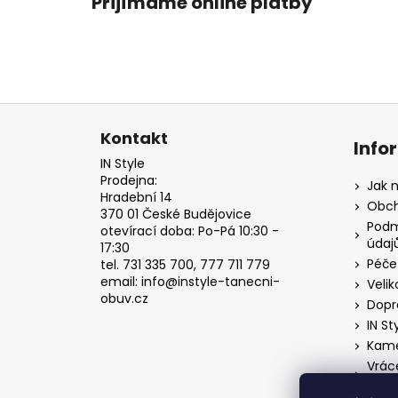
Přijímáme online platby
Z
á
Kontakt
Info
p
IN Style
a
Prodejna:
Jak 
Hradební 14
t
Obch
370 01 České Budějovice
í
Podm
otevírací doba: Po-Pá 10:30 -
údaj
17:30
Péče
tel. 731 335 700, 777 711 779
email: info@instyle-tanecni-
Velik
obuv.cz
Dopr
IN St
Kame
Vrác
o od