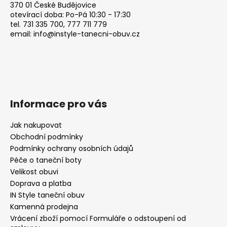
370 01 České Budějovice
í
otevírací doba: Po-Pá 10:30 - 17:30
tel. 731 335 700, 777 711 779
email: info@instyle-tanecni-obuv.cz
Informace pro vás
Jak nakupovat
Obchodní podmínky
Podmínky ochrany osobních údajů
Péče o taneční boty
Velikost obuvi
Doprava a platba
IN Style taneční obuv
Kamenná prodejna
Vrácení zboží pomocí Formuláře o odstoupení od