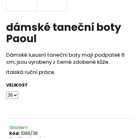
a
j
í
dámské taneční boty
t
Paoul
?
Dámské luxusní taneční boty mají podpatek 6
cm, jsou vyrobeny z černé zdobené kůže.
Italská ruční práce.
HLEDAT
VELIKOST
D
o
p
o
r
Skladem
u
Kód:
1066/36