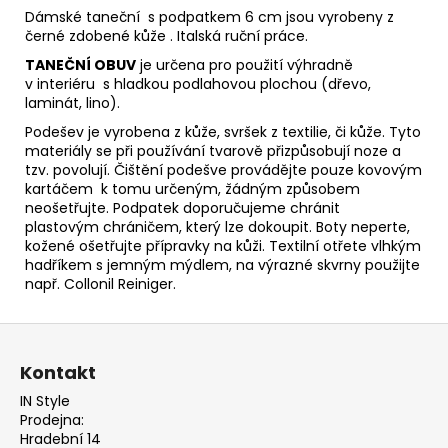
Dámské taneční s podpatkem 6 cm jsou vyrobeny z
černé zdobené kůže . Italská ruční práce.
TANEČNÍ OBUV
je určena pro použití výhradně
v interiéru s hladkou podlahovou plochou (dřevo,
laminát, lino).
Podešev je vyrobena z kůže, svršek z textilie, či kůže. Tyto
materiály se při používání tvarově přizpůsobují noze
a
tzv. povolují. Čištění podešve provádějte pouze kovovým
kartáčem k tomu určeným, žádným způsobem
neošetřujte. Podpatek doporučujeme chránit
plastovým
chráničem, který lze dokoupit. Boty neperte,
kožené ošetřujte přípravky na kůži. Textilní otřete vlhkým
hadříkem s jemným mýdlem, na výrazné skvrny použijte
např.
Collonil Reiniger.
Z
á
Kontakt
p
IN Style
a
Prodejna:
t
Hradební 14