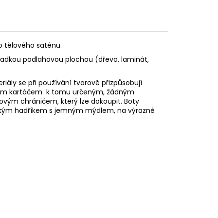
 tělového saténu.
hladkou podlahovou plochou (dřevo, laminát,
eriály se při používání tvarově přizpůsobují
vovým kartáčem k tomu určeným, žádným
stovým
chráničem, který lze dokoupit. Boty
e vlhkým hadříkem s jemným mýdlem, na výrazné