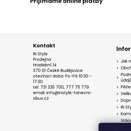
Přijímáme online platby
Z
á
Kontakt
Info
p
IN Style
a
Prodejna:
Jak 
Hradební 14
t
Obch
370 01 České Budějovice
í
Podm
otevírací doba: Po-Pá 10:30 -
údaj
17:30
Péče
tel. 731 335 700, 777 711 779
email: info@instyle-tanecni-
Velik
obuv.cz
Dopr
IN St
Kame
Vrác
o od