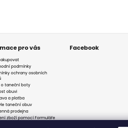
rmace pro vás
Facebook
nakupovat
odní podmínky
ínky ochrany osobních
ů
 o taneční boty
ost obuvi
ava a platba
yle taneční obuv
nná prodejna
ení zboží pomocí Formuláře
stoupení od smlouvy