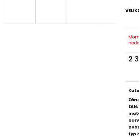
RUMMOS RKAR ČERNÝ SATÉN
ČERNÁ KŮŽE, P
2 890 Kč
3 690 Kč
VELIK
Mom
nedo
2 
Měr
cena
Kate
Záru
EAN
:
mate
bar
pod
typ 