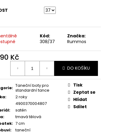
ODPATEK 6 CM
OST
entálně
Kód:
Značka:
stupné
308/37
Rummos
390 Kč
ná
DO KOŠÍKU
:
Tisk
Taneční boty pro
gorie
:
standardní tance
Zeptat se
ka
:
2 roky
Hlídat
4900370004807
Sdílet
riál
:
satén
va
:
tmavá tělová
patek
:
7 cm
obuvi
:
taneční