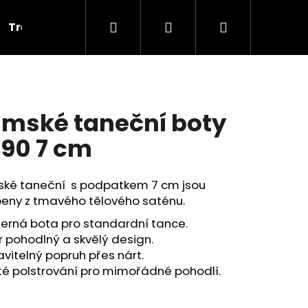
Hledat
Přihlášení
Nákupní
Tréninkové
Cvičky
Dárkové poukazy
V
košík
mské taneční boty
90 7 cm
ké taneční s podpatkem 7 cm jsou
beny z tmavého tělového saténu.
erná bota pro standardní tance.
 pohodlný a skvělý design.
vitelný popruh přes nárt.
té polstrování pro mimořádné pohodlí.
PLNOU ŠPIČKOU PD 121,