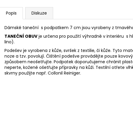
Popis
Diskuze
Dámské taneční s podpatkem 7 cm jsou vyrobeny z tmavého
TANEČNÍ OBUV
je určena pro použití výhradně v interiéru s 
lino).
Podešev je vyrobena z kůže, svršek z textilie, či kůže. Tyto mat
noze
a tzv. povolují. Čištění podešve provádějte pouze ko
způsobem neošetřujte. Podpatek doporučujeme chránit pla
neperte, kožené ošetřujte přípravky na kůži. Textilní otřet
skvrny použijte např.
Collonil Reiniger.