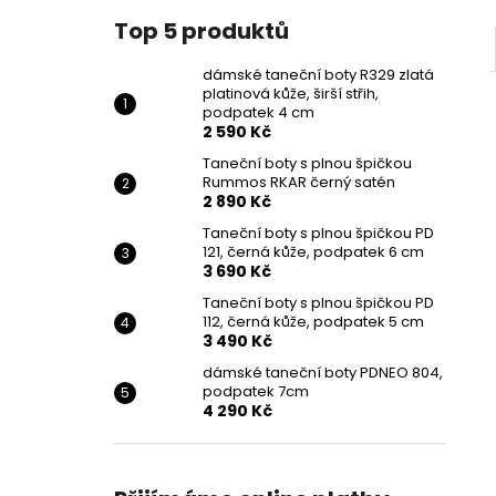
Top 5 produktů
dámské taneční boty R329 zlatá
platinová kůže, širší střih,
podpatek 4 cm
2 590 Kč
Taneční boty s plnou špičkou
Rummos RKAR černý satén
2 890 Kč
Taneční boty s plnou špičkou PD
121, černá kůže, podpatek 6 cm
3 690 Kč
Taneční boty s plnou špičkou PD
112, černá kůže, podpatek 5 cm
3 490 Kč
dámské taneční boty PDNEO 804,
podpatek 7cm
4 290 Kč