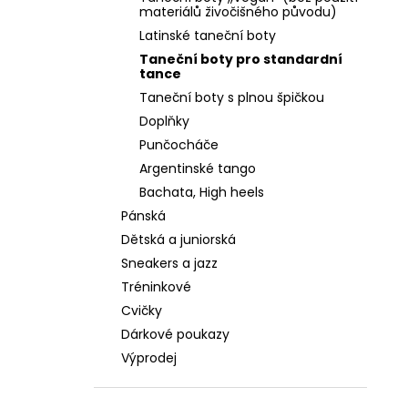
PLATINOVÁ KŮŽE, ŠIRŠÍ STŘIH, PODPATEK
l
materiálů živočišného původu)
4 CM
Latinské taneční boty
2 590 Kč
Taneční boty pro standardní
tance
Taneční boty s plnou špičkou
Doplňky
Punčocháče
Argentinské tango
Bachata, High heels
Pánská
Dětská a juniorská
Sneakers a jazz
Tréninkové
Cvičky
Dárkové poukazy
Výprodej