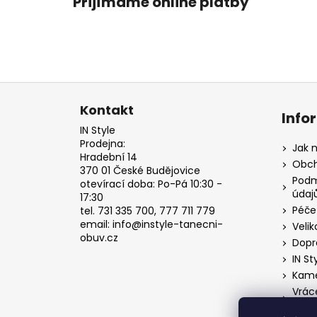
Přijímáme online platby
Z
á
Kontakt
Info
p
IN Style
a
Prodejna:
Jak 
Hradební 14
t
Obch
370 01 České Budějovice
í
Podm
otevírací doba: Po-Pá 10:30 -
údaj
17:30
Péče
tel. 731 335 700, 777 711 779
email: info@instyle-tanecni-
Velik
obuv.cz
Dopr
IN St
Kame
Vrác
o od