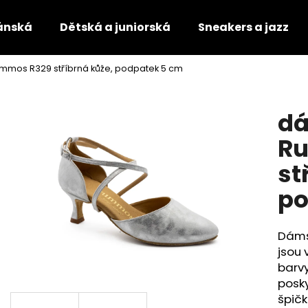
ánská
Dětská a juniorská
Sneakers a jazz
mmos R329 stříbrná kůže, podpatek 5 cm
Co potřebujete najít?
dá
HLEDAT
R
st
Doporučujeme
po
Dáms
jsou 
barv
posky
TANEČNÍ BOTY S PLNOU ŠPIČKOU
TANEČNÍ BOTY S 
špič