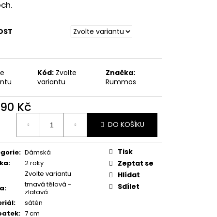
ODPATEK 6 CM
ch.
OST
te
Kód:
Zvolte
Značka:
antu
variantu
Rummos
590 Kč
ná
DO KOŠÍKU
:
Tisk
gorie
:
Dámská
ka
:
2 roky
Zeptat se
Zvolte variantu
Hlídat
tmavá tělová -
Sdílet
va
:
zlatavá
riál
:
sátén
patek
:
7 cm