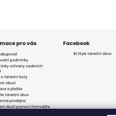
rmace pro vás
Facebook
IN Style taneční obuv
nakupovat
odní podmínky
ínky ochrany osobních
ů
 o taneční boty
ost obuvi
ava a platba
yle taneční obuv
nná prodejna
ení zboží pomocí Formuláře
stoupení od smlouvy