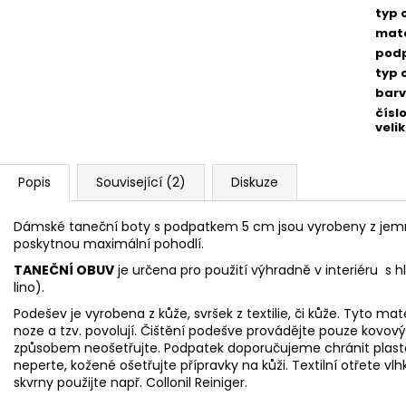
typ 
mate
pod
typ 
bar
čísl
velik
Popis
Související (2)
Diskuze
Dámské taneční boty s podpatkem 5 cm jsou vyrobeny z jem
poskytnou maximální pohodlí.
TANEČNÍ OBUV
je určena pro použití výhradně v interiéru s 
lino).
Podešev je vyrobena z kůže, svršek z textilie, či kůže. Tyto mat
noze
a tzv. povolují. Čištění podešve provádějte pouze ko
způsobem neošetřujte. Podpatek doporučujeme chránit pla
neperte, kožené ošetřujte přípravky na kůži. Textilní otřet
skvrny použijte např.
Collonil Reiniger.