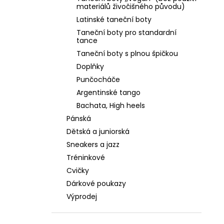
PLATINOVÁ KŮŽE, ŠIRŠÍ STŘIH, PODPATEK
l
materiálů živočišného původu)
4 CM
Latinské taneční boty
2 590 Kč
Taneční boty pro standardní
tance
Taneční boty s plnou špičkou
Doplňky
Punčocháče
Argentinské tango
Bachata, High heels
Pánská
Dětská a juniorská
Sneakers a jazz
Tréninkové
Cvičky
Dárkové poukazy
Výprodej