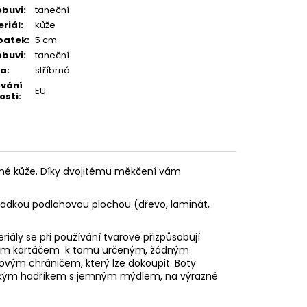
obuvi
:
taneční
riál
:
kůže
patek
:
5 cm
obuvi
:
taneční
va
:
stříbrná
ování
EU
osti
:
né kůže. Díky dvojitému měkčení vám
hladkou podlahovou plochou (dřevo, laminát,
eriály se při používání tvarově přizpůsobují
vovým kartáčem k tomu určeným, žádným
stovým
chráničem, který lze dokoupit. Boty
e vlhkým hadříkem s jemným mýdlem, na výrazné