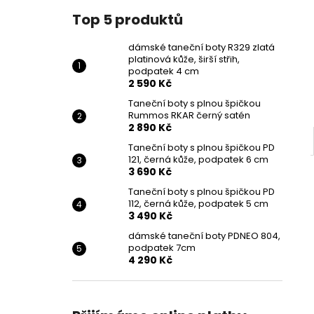
Top 5 produktů
dámské taneční boty R329 zlatá
platinová kůže, širší střih,
podpatek 4 cm
2 590 Kč
Taneční boty s plnou špičkou
Rummos RKAR černý satén
2 890 Kč
Taneční boty s plnou špičkou PD
121, černá kůže, podpatek 6 cm
3 690 Kč
Taneční boty s plnou špičkou PD
112, černá kůže, podpatek 5 cm
3 490 Kč
dámské taneční boty PDNEO 804,
podpatek 7cm
4 290 Kč