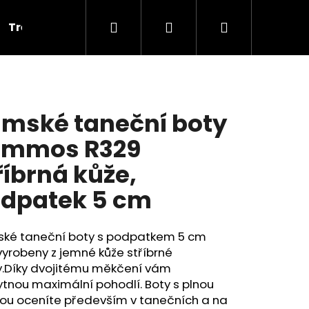
Hledat
Přihlášení
Nákupní
Tréninkové
Cvičky
Dárkové poukazy
V
košík
mské taneční boty
ummos R329
říbrná kůže,
dpatek 5 cm
ké taneční boty s podpatkem 5 cm
vyrobeny z jemné kůže stříbrné
y.Díky dvojitému měkčení vám
tnou maximální pohodlí. Boty s plnou
PLNOU ŠPIČKOU PD 121,
kou oceníte především v tanečních a na