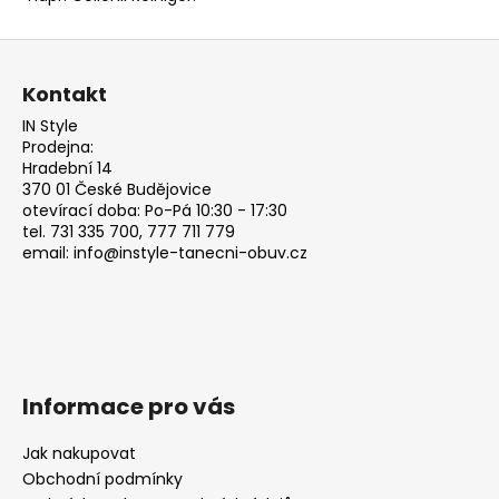
Z
á
Kontakt
p
IN Style
a
Prodejna:
t
Hradební 14
370 01 České Budějovice
í
otevírací doba: Po-Pá 10:30 - 17:30
tel. 731 335 700, 777 711 779
email: info@instyle-tanecni-obuv.cz
Informace pro vás
Jak nakupovat
Obchodní podmínky