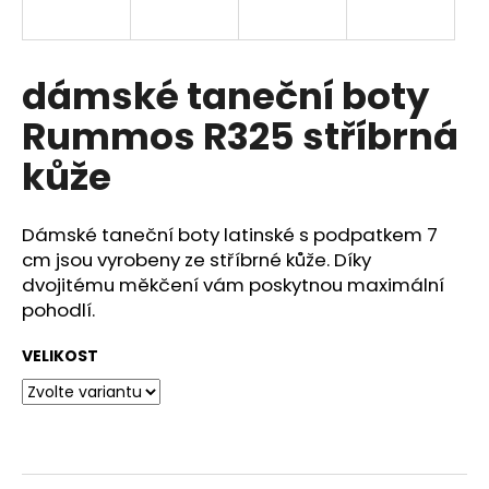
a
j
í
dámské taneční boty
t
Rummos R325 stříbrná
?
kůže
Dámské taneční boty latinské s podpatkem 7
HLEDAT
cm jsou vyrobeny ze stříbrné kůže. Díky
dvojitému měkčení vám poskytnou maximální
pohodlí.
D
VELIKOST
o
p
o
r
u