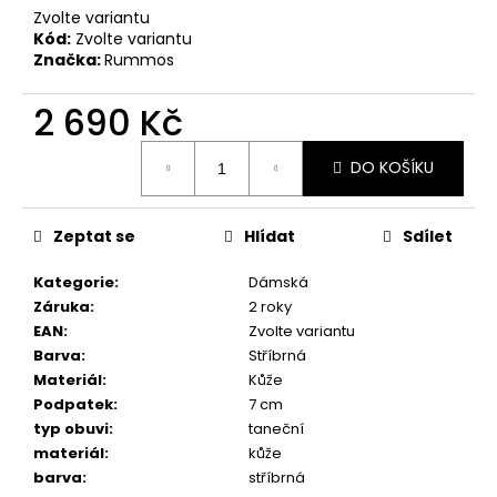
č
Zvolte variantu
u
Kód:
Zvolte variantu
j
Značka:
Rummos
e
m
2 690 Kč
e
Měrná
DO KOŠÍKU
cena:
TANEČNÍ
BOTY
S
Zeptat se
Hlídat
Sdílet
PLNOU
ŠPIČKOU
Kategorie
:
Dámská
RUMMOS
RKAR
Záruka
:
2 roky
ČERNÝ
EAN
:
Zvolte variantu
SATÉN
Barva
:
Stříbrná
2
Materiál
:
Kůže
890
Podpatek
:
7 cm
Kč
typ obuvi
:
taneční
materiál
:
kůže
barva
:
stříbrná