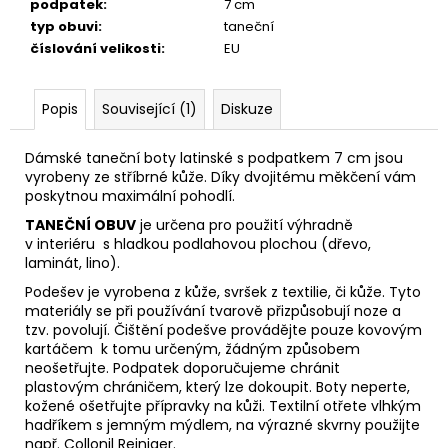
podpatek
:
7 cm
typ obuvi
:
taneční
číslování velikosti
:
EU
Popis
Související (1)
Diskuze
Dámské taneční boty latinské s podpatkem 7 cm jsou
vyrobeny ze stříbrné kůže. Díky dvojitému měkčení vám
poskytnou maximální pohodlí.
TANEČNÍ OBUV
je určena pro použití výhradně
v interiéru s hladkou podlahovou plochou (dřevo,
laminát, lino).
Podešev je vyrobena z kůže, svršek z textilie, či kůže. Tyto
materiály se při používání tvarově přizpůsobují noze
a
tzv. povolují. Čištění podešve provádějte pouze kovovým
kartáčem k tomu určeným, žádným způsobem
neošetřujte. Podpatek doporučujeme chránit
plastovým
chráničem, který lze dokoupit. Boty neperte,
kožené ošetřujte přípravky na kůži. Textilní otřete vlhkým
hadříkem s jemným mýdlem, na výrazné skvrny použijte
např.
Collonil Reiniger.