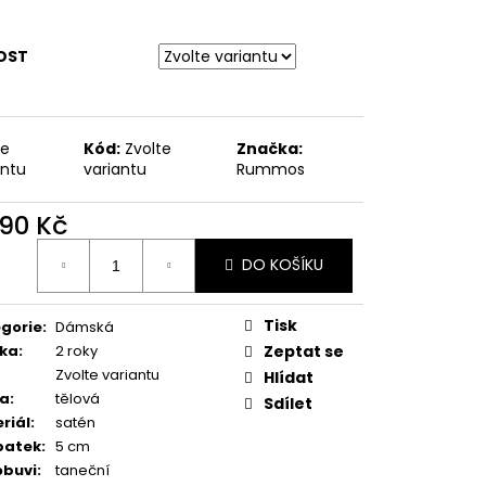
ODPATEK 6 CM
OST
te
Kód:
Zvolte
Značka:
antu
variantu
Rummos
290 Kč
ná
DO KOŠÍKU
:
Tisk
gorie
:
Dámská
ka
:
2 roky
Zeptat se
Zvolte variantu
Hlídat
va
:
tělová
Sdílet
riál
:
satén
patek
:
5 cm
obuvi
:
taneční