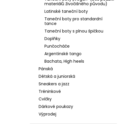
PLATINOVÁ KŮŽE, ŠIRŠÍ STŘIH, PODPATEK
l
materiálů živočišného původu)
4 CM
Latinské taneční boty
2 590 Kč
Taneční boty pro standardní
tance
Taneční boty s plnou špičkou
Doplňky
Punčocháče
Argentinské tango
Bachata, High heels
Pánská
Dětská a juniorská
Sneakers a jazz
Tréninkové
Cvičky
Dárkové poukazy
Výprodej