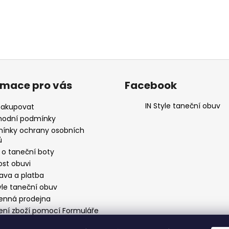
rmace pro vás
Facebook
IN Style taneční obuv
nakupovat
odní podmínky
ínky ochrany osobních
ů
 o taneční boty
ost obuvi
ava a platba
yle taneční obuv
nná prodejna
ení zboží pomocí Formuláře
stoupení od smlouvy