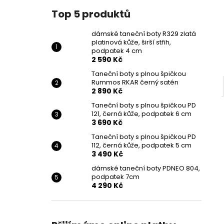
Top 5 produktů
dámské taneční boty R329 zlatá
platinová kůže, širší střih,
podpatek 4 cm
2 590 Kč
Taneční boty s plnou špičkou
Rummos RKAR černý satén
2 890 Kč
Taneční boty s plnou špičkou PD
121, černá kůže, podpatek 6 cm
3 690 Kč
Taneční boty s plnou špičkou PD
112, černá kůže, podpatek 5 cm
3 490 Kč
dámské taneční boty PDNEO 804,
podpatek 7cm
4 290 Kč