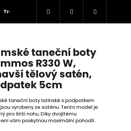
Hledat
Přihlášení
Nákupní
Tréninkové
Cvičky
Dárkové poukazy
V
košík
mské taneční boty
mmos R330 W,
avší tělový satén,
dpatek 5cm
ké taneční boty latinské s podpatkem
jsou vyrobeny ze saténu. Tento model je
ý pro širší nohu. Díky dvojitému
ení vám poskytnou maximální pohodlí.
PLNOU ŠPIČKOU PD 121,