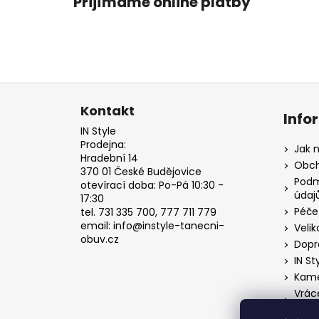
Přijímáme online platby
Z
á
Kontakt
Info
p
IN Style
a
Prodejna:
Jak 
Hradební 14
t
Obch
370 01 České Budějovice
í
Podm
otevírací doba: Po-Pá 10:30 -
údaj
17:30
Péče
tel. 731 335 700, 777 711 779
email: info@instyle-tanecni-
Velik
obuv.cz
Dopr
IN St
Kame
Vrác
o od