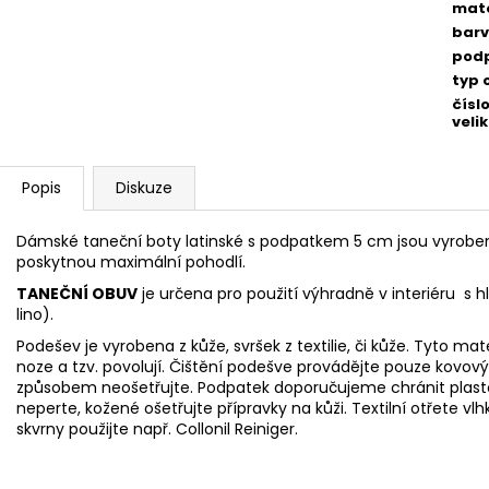
mate
bar
pod
typ 
čísl
velik
Popis
Diskuze
Dámské taneční boty latinské s podpatkem 5 cm jsou vyrobe
poskytnou maximální pohodlí.
TANEČNÍ OBUV
je určena pro použití výhradně v interiéru s 
lino).
Podešev je vyrobena z kůže, svršek z textilie, či kůže. Tyto mat
noze
a tzv. povolují. Čištění podešve provádějte pouze ko
způsobem neošetřujte. Podpatek doporučujeme chránit pla
neperte, kožené ošetřujte přípravky na kůži. Textilní otřet
skvrny použijte např.
Collonil Reiniger.