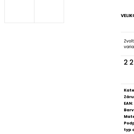
RUMMOS RKAR ČERNÝ SATÉN
ČERNÁ KŮŽE, P
2 890 Kč
3 690 Kč
VELIK
Zvol
vari
2 
Měr
cena
Kate
Záru
EAN
:
Bar
Mate
Pod
typ 