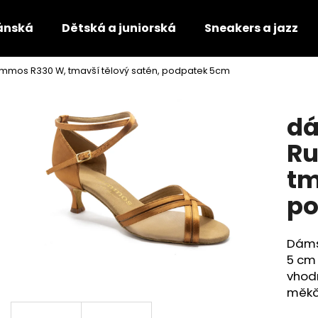
ánská
Dětská a juniorská
Sneakers a jazz
mmos R330 W, tmavší tělový satén, podpatek 5cm
Co potřebujete najít?
dá
HLEDAT
Ru
tm
Doporučujeme
po
Dáms
5 cm 
vhodn
měkč
TANEČNÍ BOTY S PLNOU ŠPIČKOU
TANEČNÍ BOTY S 