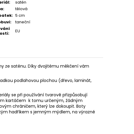
riál
:
satén
va
:
tělová
patek
:
5 cm
obuvi
:
taneční
ování
EU
osti
:
ny ze saténu. Díky dvojitému měkčení vám
hladkou podlahovou plochou (dřevo, laminát,
eriály se při používání tvarově přizpůsobují
vovým kartáčem k tomu určeným, žádným
stovým
chráničem, který lze dokoupit. Boty
e vlhkým hadříkem s jemným mýdlem, na výrazné