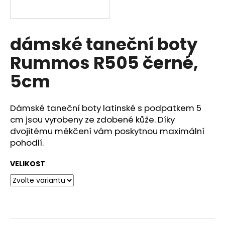
a
j
í
dámské taneční boty
t
Rummos R505 černé,
?
5cm
Dámské taneční boty latinské s podpatkem 5
HLEDAT
cm jsou vyrobeny ze zdobené kůže. Díky
dvojitému měkčení vám poskytnou maximální
pohodlí.
D
VELIKOST
o
p
o
r
u