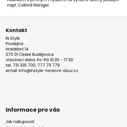
např.
Collonil Reiniger.
Z
á
Kontakt
p
IN Style
a
Prodejna:
t
Hradební 14
370 01 České Budějovice
í
otevírací doba: Po-Pá 10:30 - 17:30
tel. 731 335 700, 777 711 779
email: info@instyle-tanecni-obuv.cz
Informace pro vás
Jak nakupovat