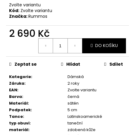
č
Zvolte variantu
u
Kód:
Zvolte variantu
j
Značka:
Rummos
e
m
2 690 Kč
e
Měrná
DO KOŠÍKU
cena:
TANEČNÍ
BOTY
S
Zeptat se
Hlídat
Sdílet
PLNOU
ŠPIČKOU
Kategorie
:
Dámská
PD
121,
Záruka
:
2 roky
ČERNÁ
EAN
:
Zvolte variantu
KŮŽE,
Barva
:
černá
PODPATEK
6
Materiál
:
sátén
CM
Podpatek
:
5 cm
3
Tance
:
Latinskoamerické
690
typ obuvi
:
taneční
Kč
materiál
:
zdobená kůže