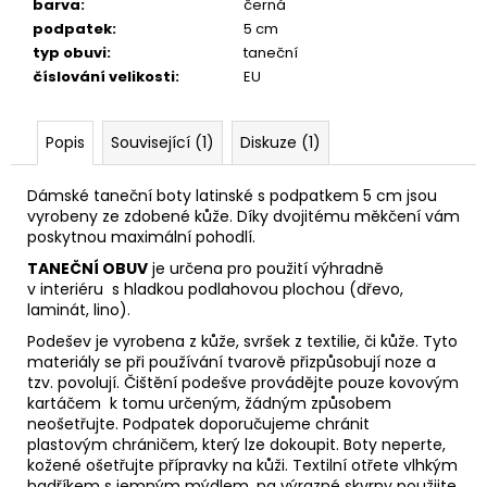
barva
:
černá
podpatek
:
5 cm
typ obuvi
:
taneční
číslování velikosti
:
EU
Popis
Související (1)
Diskuze (1)
Dámské taneční boty latinské s podpatkem 5 cm jsou
vyrobeny ze zdobené kůže. Díky dvojitému měkčení vám
poskytnou maximální pohodlí.
TANEČNÍ OBUV
je určena pro použití výhradně
v interiéru s hladkou podlahovou plochou (dřevo,
laminát, lino).
Podešev je vyrobena z kůže, svršek z textilie, či kůže. Tyto
materiály se při používání tvarově přizpůsobují noze
a
tzv. povolují. Čištění podešve provádějte pouze kovovým
kartáčem k tomu určeným, žádným způsobem
neošetřujte. Podpatek doporučujeme chránit
plastovým
chráničem, který lze dokoupit. Boty neperte,
kožené ošetřujte přípravky na kůži. Textilní otřete vlhkým
hadříkem s jemným mýdlem, na výrazné skvrny použijte