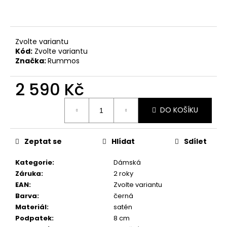
č
u
j
e
Zvolte variantu
m
Kód:
Zvolte variantu
e
Značka:
Rummos
2 590 Kč
DÁMSKÉ
TANEČNÍ
Měrná
BOTY
DO KOŠÍKU
cena:
PDNEO
804,
PODPATEK
7CM
Zeptat se
Hlídat
Sdílet
4
290
Kategorie
:
Dámská
Kč
Záruka
:
2 roky
EAN
:
Zvolte variantu
Barva
:
černá
Materiál
:
satén
Podpatek
:
8 cm