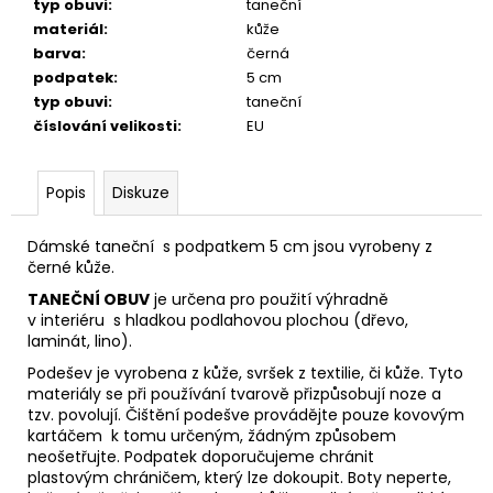
typ obuvi
:
taneční
materiál
:
kůže
barva
:
černá
podpatek
:
5 cm
typ obuvi
:
taneční
číslování velikosti
:
EU
Popis
Diskuze
Dámské taneční s podpatkem 5 cm jsou vyrobeny z
černé kůže.
TANEČNÍ OBUV
je určena pro použití výhradně
v interiéru s hladkou podlahovou plochou (dřevo,
laminát, lino).
Podešev je vyrobena z kůže, svršek z textilie, či kůže. Tyto
materiály se při používání tvarově přizpůsobují noze
a
tzv. povolují. Čištění podešve provádějte pouze kovovým
kartáčem k tomu určeným, žádným způsobem
neošetřujte. Podpatek doporučujeme chránit
plastovým
chráničem, který lze dokoupit. Boty neperte,