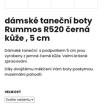
a
j
í
dámské taneční boty
t
Rummos R520 černá
?
kůže , 5 cm
Dámské taneční s podpatkem 5 cm jsou
HLEDAT
vyrobeny z jemné černé kůže. Velmi krásné
zpracování.
Díky dvojitému měkčení Vám boty poskytnou
maximální pohodlí.
D
o
p
o
VELIKOST
r
u