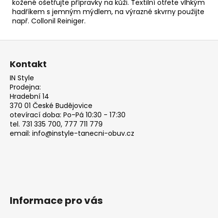
kožené ošetřujte přípravky na kůži. Textilní otřete vlhkým
hadříkem s jemným mýdlem, na výrazné skvrny použijte
např.
Collonil Reiniger.
Z
á
Kontakt
p
IN Style
a
Prodejna:
t
Hradební 14
370 01 České Budějovice
í
otevírací doba: Po-Pá 10:30 - 17:30
tel. 731 335 700, 777 711 779
email: info@instyle-tanecni-obuv.cz
Informace pro vás