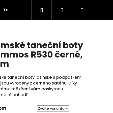
Hledat
Přihlášení
Nákupní
Tréninkové
Cvičky
Dárkové poukazy
V
košík
mské taneční boty
mmos R530 černé,
cm
ké taneční boty latinské s podpatkem
jsou vyrobeny z černého saténu. Díky
itému měkčení vám poskytnou
mální pohodlí.
OST
PLNOU ŠPIČKOU PD 121,