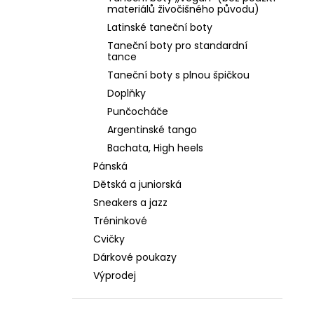
PLATINOVÁ KŮŽE, ŠIRŠÍ STŘIH, PODPATEK
l
materiálů živočišného původu)
4 CM
Latinské taneční boty
2 590 Kč
Taneční boty pro standardní
tance
Taneční boty s plnou špičkou
Doplňky
Punčocháče
Argentinské tango
Bachata, High heels
Pánská
Dětská a juniorská
Sneakers a jazz
Tréninkové
Cvičky
Dárkové poukazy
Výprodej