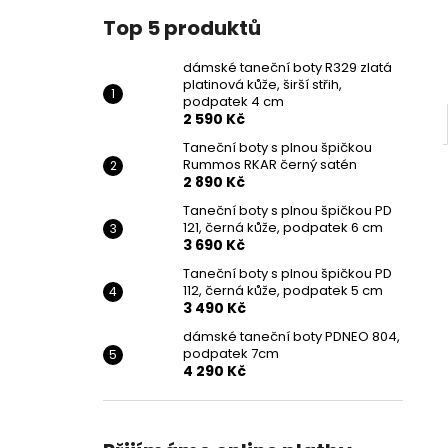
Top 5 produktů
dámské taneční boty R329 zlatá
platinová kůže, širší střih,
podpatek 4 cm
2 590 Kč
Taneční boty s plnou špičkou
Rummos RKAR černý satén
2 890 Kč
Taneční boty s plnou špičkou PD
121, černá kůže, podpatek 6 cm
3 690 Kč
Taneční boty s plnou špičkou PD
112, černá kůže, podpatek 5 cm
3 490 Kč
dámské taneční boty PDNEO 804,
podpatek 7cm
4 290 Kč