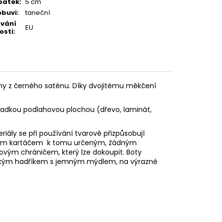
patek
:
5 cm
obuvi
:
taneční
ování
EU
osti
:
ny z černého saténu. Díky dvojitému měkčení
hladkou podlahovou plochou (dřevo, laminát,
eriály se při používání tvarově přizpůsobují
vovým kartáčem k tomu určeným, žádným
stovým
chráničem, který lze dokoupit. Boty
e vlhkým hadříkem s jemným mýdlem, na výrazné