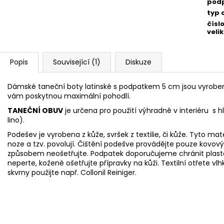
pod
typ 
čísl
velik
Popis
Související (1)
Diskuze
Dámské taneční boty latinské s podpatkem 5 cm jsou vyrobe
vám poskytnou maximální pohodlí.
TANEČNÍ OBUV
je určena pro použití výhradně v interiéru s 
lino).
Podešev je vyrobena z kůže, svršek z textilie, či kůže. Tyto mat
noze
a tzv. povolují. Čištění podešve provádějte pouze ko
způsobem neošetřujte. Podpatek doporučujeme chránit pla
neperte, kožené ošetřujte přípravky na kůži. Textilní otřet
skvrny použijte např.
Collonil Reiniger.