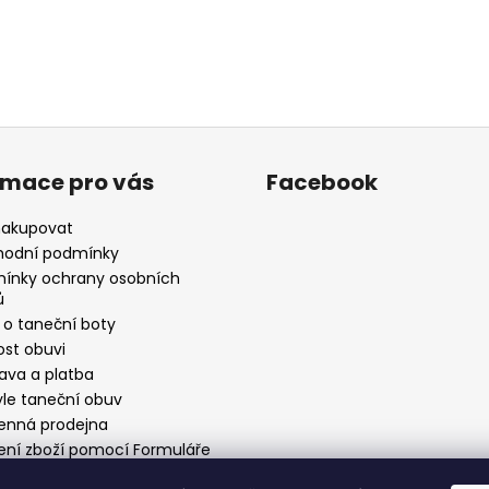
rmace pro vás
Facebook
nakupovat
odní podmínky
ínky ochrany osobních
ů
 o taneční boty
ost obuvi
ava a platba
yle taneční obuv
nná prodejna
ení zboží pomocí Formuláře
stoupení od smlouvy