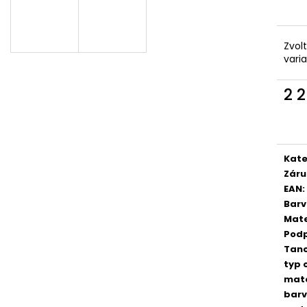
RUMMOS RKAR ČERNÝ SATÉN
ČERNÁ KŮŽE, P
2 890 Kč
3 690 Kč
Zvol
vari
2 
Měr
cena
Kate
Záru
EAN
:
Bar
Mate
Pod
Tan
typ 
mate
bar