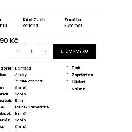
ODPATEK 6 CM
te
Kód:
Zvolte
Značka:
antu
variantu
Rummos
290 Kč
ná
DO KOŠÍKU
:
Tisk
gorie
:
Dámská
ka
:
2 roky
Zeptat se
Zvolte variantu
Hlídat
va
:
černá
Sdílet
riál
:
sátén
patek
:
5 cm
ce
:
Latinskoamerické
obuvi
:
taneční
riál
:
satén
va
:
černá