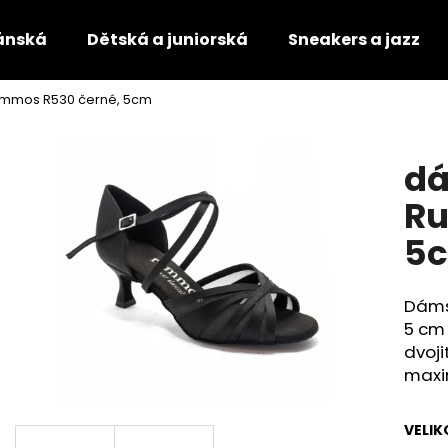
ánská
Dětská a juniorská
Sneakers a jazz
ummos R530 černé, 5cm
Co potřebujete najít?
dá
HLEDAT
Ru
5
Doporučujeme
Dáms
5 cm 
dvoj
maxi
VELIK
TANEČNÍ BOTY S PLNOU ŠPIČKOU
TANEČNÍ BOTY S 