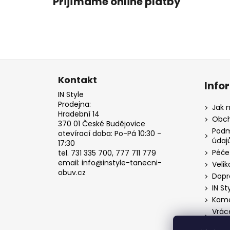
Přijímáme online platby
Z
á
Kontakt
Info
p
IN Style
a
Prodejna:
Jak 
Hradební 14
t
Obch
370 01 České Budějovice
í
Podm
otevírací doba: Po-Pá 10:30 -
údaj
17:30
Péče
tel. 731 335 700, 777 711 779
email: info@instyle-tanecni-
Velik
obuv.cz
Dopr
IN St
Kame
Vrác
o od