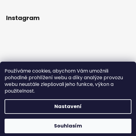
Instagram
Používáme cookies, abychom Vám umožnili
pohodlné prohlížení webu a díky analýze provozu
webu neustále zlepšovali jeho funkce, výkon a
použitelnost.
Sledovat na Instagramu
Nastavení
Vytvořil Shoptet
Copyright 2026
IN Style taneční obuv
. Všechna práva
Souhlasím
vyhrazena.