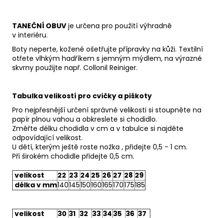
TANEČNÍ OBUV
je určena pro použití výhradně
v interiéru.
Boty neperte, kožené ošetřujte přípravky na kůži. Textilní
otřete vlhkým hadříkem s jemným mýdlem, na výrazné
skvrny použijte např.
Collonil Reiniger.
Tabulka velikostí pro cvičky a piškoty
Pro nejpřesnější určení správné velikosti si stoupněte na
papír plnou vahou a obkreslete si chodidlo.
Změřte délku chodidla v cm a v tabulce si najděte
odpovídající velikost.
U dětí, kterým ještě roste nožka , přidejte 0,5 - 1 cm.
Při širokém chodidle přidejte 0,5 cm.
velikost
22
23
24
25
26
27
28
29
délka v mm
140
145
150
160
165
170
175
185
velikost
30
31
32
33
34
35
36
37