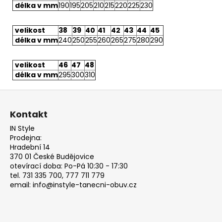
délka v mm
190
195
205
210
215
220
225
230
velikost
38
39
40
41
42
43
44
45
délka v mm
240
250
255
260
265
275
280
290
velikost
46
47
48
délka v mm
295
300
310
Z
á
Kontakt
p
IN Style
a
Prodejna:
t
Hradební 14
370 01 České Budějovice
í
otevírací doba: Po-Pá 10:30 - 17:30
tel. 731 335 700, 777 711 779
email: info@instyle-tanecni-obuv.cz