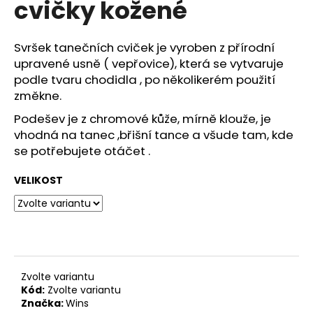
cvičky kožené
a
j
Svršek tanečních cviček je vyroben z přírodní
í
upravené usně ( vepřovice), která se vytvaruje
t
podle tvaru chodidla , po několikerém použití
?
změkne.
Podešev je z chromové kůže, mírně klouže, je
vhodná na tanec ,břišní tance a všude tam, kde
se potřebujete otáčet .
HLEDAT
VELIKOST
D
o
p
o
Zvolte variantu
r
Kód:
Zvolte variantu
u
Značka:
Wins