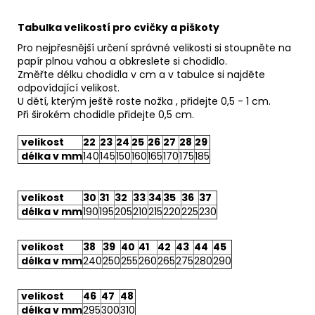
Tabulka velikostí pro cvičky a piškoty
Pro nejpřesnější určení správné velikosti si stoupněte na
papír plnou vahou a obkreslete si chodidlo.
Změřte délku chodidla v cm a v tabulce si najděte
odpovídající velikost.
U dětí, kterým ještě roste nožka , přidejte 0,5 - 1 cm.
Při širokém chodidle přidejte 0,5 cm.
velikost
22
23
24
25
26
27
28
29
délka v mm
140
145
150
160
165
170
175
185
velikost
30
31
32
33
34
35
36
37
délka v mm
190
195
205
210
215
220
225
230
velikost
38
39
40
41
42
43
44
45
délka v mm
240
250
255
260
265
275
280
290
velikost
46
47
48
délka v mm
295
300
310