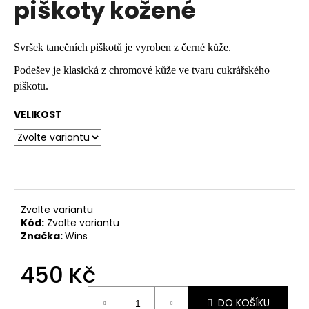
piškoty kožené
a
j
Svršek tanečních piškotů je vyroben z černé kůže.
í
t
Podešev je klasická z chromové
kůže ve tvaru cukrářského
?
piškotu.
VELIKOST
HLEDAT
Zvolte variantu
D
Kód:
Zvolte variantu
o
Značka:
Wins
p
o
450 Kč
r
Měrná
u
DO KOŠÍKU
cena: