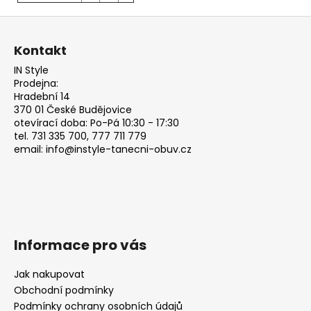
Z
á
Kontakt
p
IN Style
a
Prodejna:
t
Hradební 14
370 01 České Budějovice
í
otevírací doba: Po-Pá 10:30 - 17:30
tel. 731 335 700, 777 711 779
email: info@instyle-tanecni-obuv.cz
Informace pro vás
Jak nakupovat
Obchodní podmínky
Podmínky ochrany osobních údajů