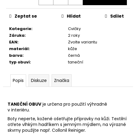
č
u
j
Zeptat se
Hlídat
Sdílet
e
m
Kategorie
:
Cvičky
e
Záruka
:
2 roky
EAN
:
Zvolte variantu
materiál
:
kůže
TANEČNÍ
barva
:
černá
BOTY
S
typ obuvi
:
taneční
PLNOU
ŠPIČKOU
RUMMOS
Popis
Diskuze
Značka
RKAR
ČERNÝ
SATÉN
2
TANEČNÍ OBUV
je určena pro použití výhradně
890
v interiéru.
Kč
Boty neperte, kožené ošetřujte přípravky na kůži. Textilní
otřete vlhkým hadříkem s jemným mýdlem, na výrazné
skvrny použijte např.
Collonil Reiniger.