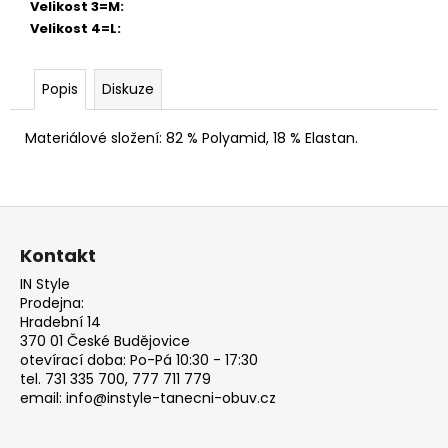
Velikost 3=M
:
Velikost 4=L
:
Popis
Diskuze
Materiálové složení: 82 % Polyamid, 18 % Elastan.
Z
á
Kontakt
p
IN Style
a
Prodejna:
t
Hradební 14
370 01 České Budějovice
í
otevírací doba: Po-Pá 10:30 - 17:30
tel. 731 335 700, 777 711 779
email: info@instyle-tanecni-obuv.cz