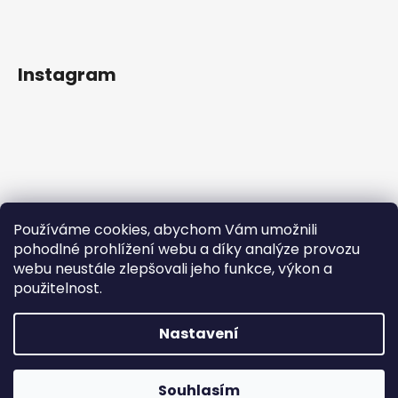
Instagram
Používáme cookies, abychom Vám umožnili
pohodlné prohlížení webu a díky analýze provozu
webu neustále zlepšovali jeho funkce, výkon a
použitelnost.
Sledovat na Instagramu
Nastavení
Vytvořil Shoptet
Copyright 2026
IN Style taneční obuv
. Všechna práva
Souhlasím
vyhrazena.