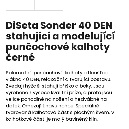
a
j
í
DiSeta Sonder 40 DEN
t
stahující a modelující
?
punčochové kalhoty
černé
HLEDAT
Polomatné punčochové kalhoty o tloušťce
vlákna 40 DEN, relaxační a tvarující postavu.
Zvedají hýždě, stahují bříško a boky. Jsou
D
vyrobené z vysoce kvalitní příze, a proto jsou
o
velice pohodlné na nošení a hedvábné na
p
dotek. Omezují únavu nohou. Speciálně
o
tvarovaná kalhotová část s plochým švem. V
r
kalhotkové části je malý bavlněný klín.
u