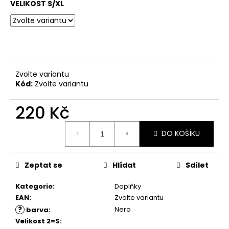
č
VELIKOST S/XL
u
j
e
m
e
Zvolte variantu
Kód:
Zvolte variantu
DÁMSKÉ
TANEČNÍ
BOTY
220 Kč
R329
ZLATÁ
Měrná
PLATINOVÁ
DO KOŠÍKU
cena:
KŮŽE,
ŠIRŠÍ
STŘIH,
Zeptat se
Hlídat
Sdílet
PODPATEK
4
CM
Kategorie
:
Doplňky
2
EAN
:
Zvolte variantu
590
?
Nero
barva
:
Kč
Velikost 2=S
: