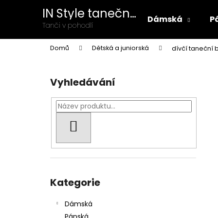
K
Přejít
IN Style taneční
na
o
Dámská
P
obuv
obsah
Zpět
Zpět
Tanči v pohodlí
š
do
do
í
Domů
Dětská a juniorská
dívčí taneční 
k
obchodu
obchodu
P
o
Vyhledávání
s
t
r
a
HLEDAT
n
n
í
Přeskočit
p
kategorie
Kategorie
a
n
Dámská
DÁMSKÉ TANEČNÍ BOTY R329 ZLATÁ
e
Pánská