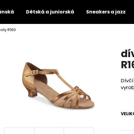
ánská
Dětská a juniorská
Sneakers a jazz
boty R160
Co potřebujete najít?
dí
HLEDAT
R1
Dívč
Doporučujeme
vyrob
VELIK
TANEČNÍ BOTY S PLNOU ŠPIČKOU
TANEČNÍ BOTY S 