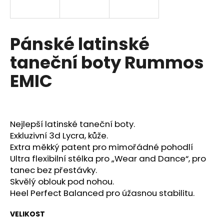
a
j
í
Pánské latinské
t
taneční boty Rummos
?
EMIC
HLEDAT
Nejlepší latinské taneční boty.
Exkluzivní 3d Lycra, kůže.
Extra měkký patent pro mimořádné pohodlí
Ultra flexibilní stélka pro „Wear and Dance“, pro
D
o
tanec bez přestávky.
p
Skvělý oblouk pod nohou.
o
Heel Perfect Balanced pro úžasnou stabilitu.
r
u
VELIKOST