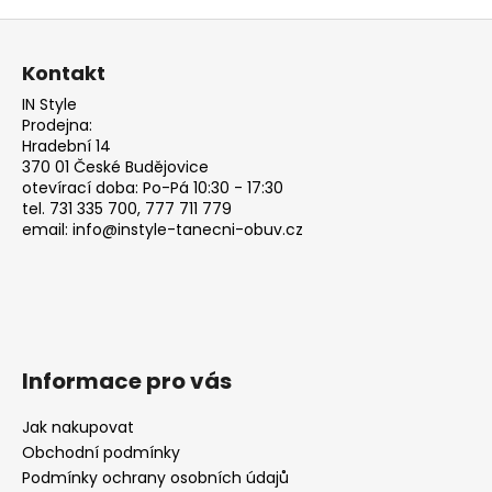
Z
á
Kontakt
p
IN Style
a
Prodejna:
t
Hradební 14
370 01 České Budějovice
í
otevírací doba: Po-Pá 10:30 - 17:30
tel. 731 335 700, 777 711 779
email: info@instyle-tanecni-obuv.cz
Informace pro vás
Jak nakupovat
Obchodní podmínky
Podmínky ochrany osobních údajů