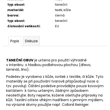
typ obuvi
:
taneční
materiál
:
textil, kůže
barva
:
černá
typ obuvi
:
taneční
číslování velikosti
:
EU
Popis
Diskuze
TANEČNÍ OBUV
je určena pro použití výhradně
v interiéru s hladkou podlahovou plochou (dřevo,
laminát, lino).
Podešev je vyrobena z kůže, svršek z textilie, či kůže. Tyto
materiály se při používání tvarově přizpůsobují noze
a
tzv. povolují. Čištění podešve provádějte pouze kovovým
kartáčem k tomu určeným, žádným způsobem
neošetřujte.
Boty neperte, kožené ošetřujte přípravky na
kůži. Textilní otřete vlhkým hadříkem s jemným mýdlem,
na výrazné skvrny použijte např.
Collonil Reiniger.