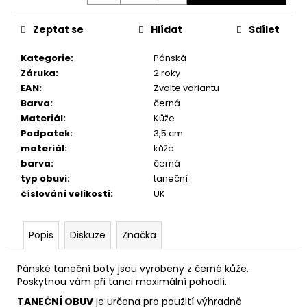
č
u
Zeptat se
Hlídat
Sdílet
j
e
Kategorie
:
Pánská
m
Záruka
:
2 roky
e
EAN
:
Zvolte variantu
Barva
:
černá
TANEČNÍ
Materiál
:
Kůže
BOTY
Podpatek
:
3,5 cm
S
materiál
:
kůže
PLNOU
ŠPIČKOU
barva
:
černá
PD
typ obuvi
:
taneční
121,
číslování velikosti
:
UK
ČERNÁ
KŮŽE,
PODPATEK
6
Popis
Diskuze
Značka
CM
3
Pánské taneční boty jsou vyrobeny z černé kůže.
690
Poskytnou vám při tanci maximální pohodlí.
Kč
TANEČNÍ OBUV
je určena pro použití výhradně