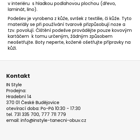
v interiéru s hladkou podlahovou plochou (dřevo,
laminát, lino).
Podešev je vyrobena z kůže, svršek z textilie, či kůže. Tyto
materiály se při používání tvarově přizpůsobují noze
a
tzv. povolují. Čištění podešve provádějte pouze kovovým
kartáčem k tomu určeným, žádným způsobem
neošetřujte.
Boty neperte, kožené ošetřujte přípravky na
kůži.
Z
á
Kontakt
p
IN Style
a
Prodejna:
t
Hradební 14
370 01 České Budějovice
í
otevírací doba: Po-Pá 10:30 - 17:30
tel. 731 335 700, 777 711 779
email: info@instyle-tanecni-obuv.cz