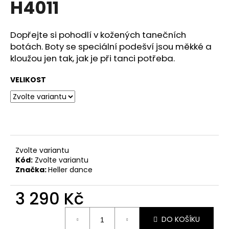
H4011
a
j
Dopřejte si pohodlí v kožených tanečních
í
botách. Boty se speciální podešví jsou měkké a
t
kloužou jen tak, jak je při tanci potřeba.
?
VELIKOST
HLEDAT
Zvolte variantu
Kód:
Zvolte variantu
D
Značka:
Heller dance
o
p
3 290 Kč
o
r
Měrná
u
DO KOŠÍKU
cena: