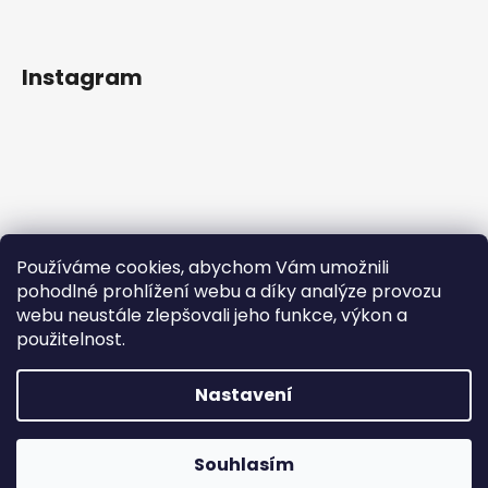
Instagram
Používáme cookies, abychom Vám umožnili
pohodlné prohlížení webu a díky analýze provozu
webu neustále zlepšovali jeho funkce, výkon a
použitelnost.
Sledovat na Instagramu
Nastavení
Vytvořil Shoptet
Copyright 2026
IN Style taneční obuv
. Všechna práva
Souhlasím
vyhrazena.