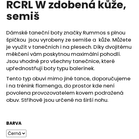
RCRL W zdobená kůže,
a
semiš
j
í
t
Dámské taneční boty značky Rummos s plnou
?
špičkou jsou vyrobeny ze semiše a kůže. Můžete
je využít v tanečních i na plesech. Díky dvojitému
měkčení vám poskytnou maximální pohodlí.
Jsou vhodné pro všechny tanečnice, které
upřednostňují boty typu balerínek.
HLEDAT
Tento typ obuvi mimo jiné tance, doporučujeme
i na trénink flamenga, do prostor kde není
povolena provozovatelem kovem podražená
D
obuv. Střihově jsou určené na širší nohu.
o
p
o
BARVA
r
u