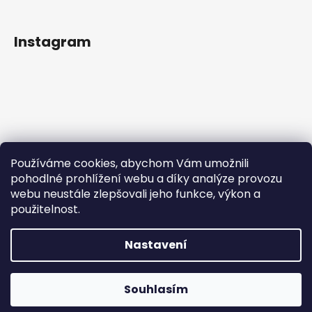
Instagram
Používáme cookies, abychom Vám umožnili
pohodlné prohlížení webu a díky analýze provozu
webu neustále zlepšovali jeho funkce, výkon a
použitelnost.
Sledovat na Instagramu
Nastavení
Vytvořil Shoptet
Copyright 2026
IN Style taneční obuv
. Všechna práva
Souhlasím
vyhrazena.