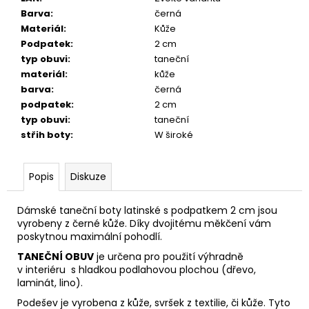
Barva
:
černá
Materiál
:
Kůže
Podpatek
:
2 cm
typ obuvi
:
taneční
materiál
:
kůže
barva
:
černá
podpatek
:
2 cm
typ obuvi
:
taneční
střih boty
:
W široké
Popis
Diskuze
Dámské taneční boty latinské s podpatkem 2 cm jsou
vyrobeny z černé kůže. Díky dvojitému měkčení vám
poskytnou maximální pohodlí.
TANEČNÍ OBUV
je určena pro použití výhradně
v interiéru s hladkou podlahovou plochou (dřevo,
laminát, lino).
Podešev je vyrobena z kůže, svršek z textilie, či kůže. Tyto