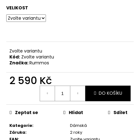
č
u
VELIKOST
j
e
m
e
Zvolte variantu
DÁMSKÉ
Kód:
Zvolte variantu
TANEČNÍ
Značka:
Rummos
BOTY
PDNEO
804,
2 590 Kč
PODPATEK
7CM
Měrná
DO KOŠÍKU
4
cena:
290
Kč
Zeptat se
Hlídat
Sdílet
Kategorie
:
Dámská
Záruka
:
2 roky
EAN
:
Zvolte variantu