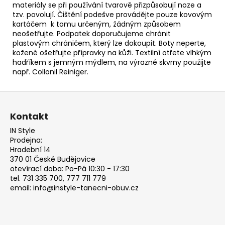
materiály se při používání tvarově přizpůsobují noze
a
tzv. povolují. Čištění podešve provádějte pouze kovovým
kartáčem k tomu určeným, žádným způsobem
neošetřujte. Podpatek doporučujeme chránit
plastovým
chráničem, který lze dokoupit. Boty neperte,
kožené ošetřujte přípravky na kůži. Textilní otřete vlhkým
hadříkem s jemným mýdlem, na výrazné skvrny použijte
např.
Collonil Reiniger.
Z
á
Kontakt
p
IN Style
a
Prodejna:
t
Hradební 14
370 01 České Budějovice
í
otevírací doba: Po-Pá 10:30 - 17:30
tel. 731 335 700, 777 711 779
email: info@instyle-tanecni-obuv.cz