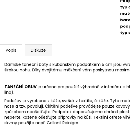
Pod
typ 
mate
bar
pod
typ 
Popis
Diskuze
Dámské taneční boty s kubánským podpatkem 5 cm jsou vyrob
širokou nohu. Díky dvojitému měkčení vám poskytnou maximál
TANEČNÍ OBUV
je určena pro použití výhradně v interiéru s 
lino).
Podešev je vyrobena z kůže, svršek z textilie, či kůže. Tyto mat
noze
a tzv. povolují. Čištění podešve provádějte pouze ko
způsobem neošetřujte. Podpatek doporučujeme chránit pla
neperte, kožené ošetřujte přípravky na kůži. Textilní otřet
skvrny použijte např.
Collonil Reiniger.