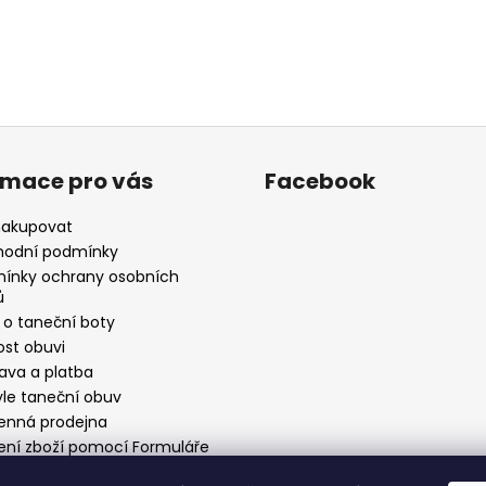
rmace pro vás
Facebook
nakupovat
odní podmínky
ínky ochrany osobních
ů
 o taneční boty
ost obuvi
ava a platba
yle taneční obuv
nná prodejna
ení zboží pomocí Formuláře
stoupení od smlouvy