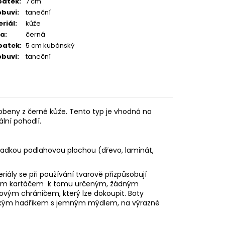
patek
:
7 cm
obuvi
:
taneční
riál
:
kůže
va
:
černá
patek
:
5 cm kubánský
obuvi
:
taneční
eny z černé kůže. Tento typ je vhodná na
ní pohodlí.
hladkou podlahovou plochou (dřevo, laminát,
eriály se při používání tvarově přizpůsobují
vovým kartáčem k tomu určeným, žádným
stovým
chráničem, který lze dokoupit. Boty
e vlhkým hadříkem s jemným mýdlem, na výrazné