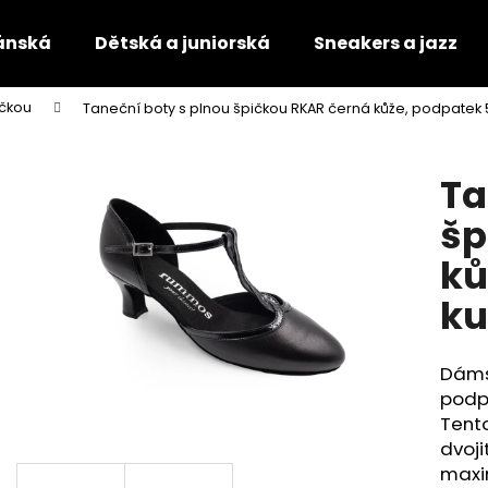
ánská
Dětská a juniorská
Sneakers a jazz
ičkou
Taneční boty s plnou špičkou RKAR černá kůže, podpatek 
Co potřebujete najít?
Ta
HLEDAT
šp
ků
Doporučujeme
ku
Dáms
podp
Tento
dvoj
TANEČNÍ BOTY S PLNOU ŠPIČKOU
TANEČNÍ BOTY S 
maxi