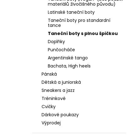
PLATINOVÁ KŮŽE, ŠIRŠÍ STŘIH, PODPATEK
l
materiálů živočišného původu)
4 CM
Latinské taneční boty
2 590 Kč
Taneční boty pro standardní
tance
Taneční boty s plnou špičkou
Doplňky
Punčocháče
Argentinské tango
Bachata, High heels
Pánská
Dětská a juniorská
Sneakers a jazz
Tréninkové
Cvičky
Dárkové poukazy
Výprodej