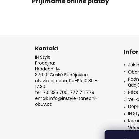
Přijímáme online platby
Z
á
Kontakt
Info
p
IN Style
a
Prodejna:
Jak 
Hradební 14
t
Obch
370 01 České Budějovice
í
Podm
otevírací doba: Po-Pá 10:30 -
údaj
17:30
Péče
tel. 731 335 700, 777 711 779
email: info@instyle-tanecni-
Velik
obuv.cz
Dopr
IN St
Kame
Vrác
o od