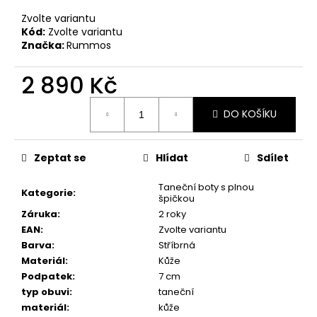
č
u
Zvolte variantu
j
Kód:
Zvolte variantu
Značka:
Rummos
e
m
2 890 Kč
e
Měrná
DO KOŠÍKU
cena:
TANEČNÍ
BOTY
S
PLNOU
Zeptat se
Hlídat
Sdílet
ŠPIČKOU
PD
Taneční boty s plnou
112,
Kategorie
:
špičkou
ČERNÁ
Záruka
:
2 roky
KŮŽE,
PODPATEK
EAN
:
Zvolte variantu
5
Barva
:
Stříbrná
CM
Materiál
:
Kůže
3
Podpatek
:
7 cm
490
typ obuvi
:
taneční
Kč
materiál
:
kůže