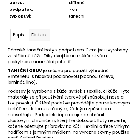
barva
:
stříbrná
podpatek
:
7 cm
typ obuvi
:
taneční
Popis
Diskuze
Dámské taneční boty s podpatkem 7 cm jsou vyrobeny
ze stříbrné kůže. Díky dvojitému měkčení vám
poskytnou maximální pohodlí.
TANEČNÍ OBUV
je určena pro použití výhradně
v interiéru s hladkou podlahovou plochou (dřevo,
laminát, lino).
Podešev je vyrobena z kůže, svršek z textilie, či kůže. Tyto
materiály se při používání tvarově přizpůsobují noze
a
tzv. povolují. Čištění podešve provádějte pouze kovovým
kartáčem k tomu určeným, žádným způsobem
neošetřujte. Podpatek doporučujeme chránit
plastovým
chráničem, který lze dokoupit. Boty neperte,
kožené ošetřujte přípravky na kůži. Textilní otřete vlhkým
hadříkem s jemným mýdlem, na výrazné skvrny použijte
např.
Collonil Reiniger.