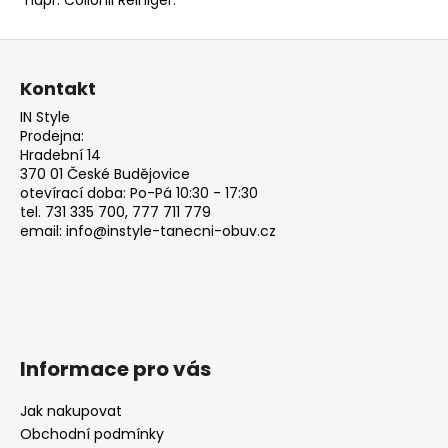
Z
á
Kontakt
p
IN Style
a
Prodejna:
t
Hradební 14
370 01 České Budějovice
í
otevírací doba: Po-Pá 10:30 - 17:30
tel. 731 335 700, 777 711 779
email: info@instyle-tanecni-obuv.cz
Informace pro vás
Jak nakupovat
Obchodní podmínky