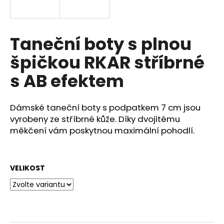
a
j
í
Taneční boty s plnou
t
špičkou RKAR stříbrné
?
s AB efektem
Dámské taneční boty s podpatkem 7 cm jsou
HLEDAT
vyrobeny ze stříbrné kůže. Díky dvojitému
měkčení vám poskytnou maximální pohodlí.
D
VELIKOST
o
p
o
r
u