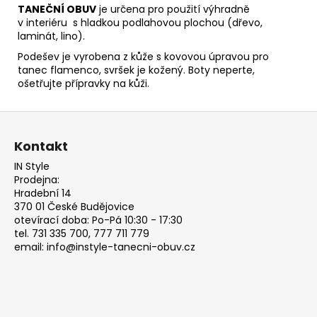
TANEČNÍ OBUV
je určena pro použití výhradně
v interiéru s hladkou podlahovou plochou (dřevo,
laminát, lino).
Podešev je vyrobena z kůže s kovovou úpravou pro
tanec flamenco, svršek je kožený.
Boty neperte,
ošetřujte přípravky na kůži.
Z
á
Kontakt
p
IN Style
a
Prodejna:
t
Hradební 14
370 01 České Budějovice
í
otevírací doba: Po-Pá 10:30 - 17:30
tel. 731 335 700, 777 711 779
email: info@instyle-tanecni-obuv.cz