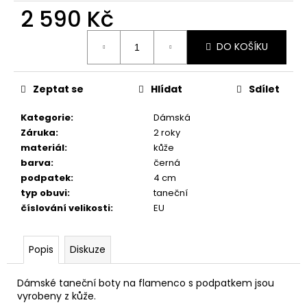
č
2 590 Kč
u
j
Měrná
e
DO KOŠÍKU
cena:
m
e
Zeptat se
Hlídat
Sdílet
DÁMSKÉ
Kategorie
:
Dámská
TANEČNÍ
Záruka
:
2 roky
BOTY
materiál
:
kůže
PDNEO
barva
:
černá
804,
PODPATEK
podpatek
:
4 cm
7CM
typ obuvi
:
taneční
4
číslování velikosti
:
EU
290
Kč
Popis
Diskuze
Dámské taneční boty na flamenco s podpatkem jsou
vyrobeny z kůže.