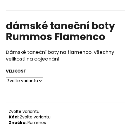
a
j
í
dámské taneční boty
t
Rummos Flamenco
?
Dámské taneční boty na flamenco. Všechny
velikosti na objednání.
HLEDAT
VELIKOST
D
o
p
Zvolte variantu
o
Kód:
Zvolte variantu
r
Značka:
Rummos
u