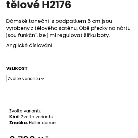
tělové H2176
a
j
Dámské taneční s podpatkem 6 cm jsou
í
vyrobeny z tělového saténu. Obě přezky na nártu
t
jsou funkční, lze jimi regulovat šířku boty.
?
Anglické číslování
VELIKOST
HLEDAT
D
o
p
Zvolte variantu
Kód:
Zvolte variantu
o
Značka:
Heller dance
r
u