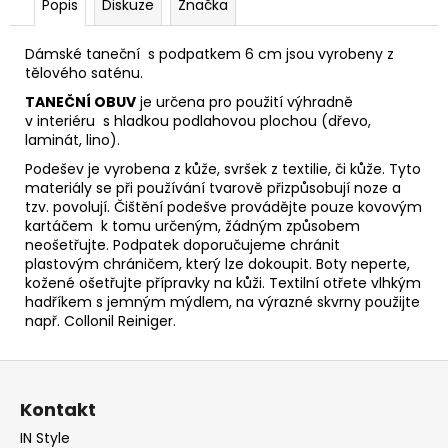
Popis
Diskuze
Značka
Dámské taneční s podpatkem 6 cm jsou vyrobeny z
tělového saténu.
TANEČNÍ OBUV
je určena pro použití výhradně
v interiéru s hladkou podlahovou plochou (dřevo,
laminát, lino).
Podešev je vyrobena z kůže, svršek z textilie, či kůže. Tyto
materiály se při používání tvarově přizpůsobují noze
a
tzv. povolují. Čištění podešve provádějte pouze kovovým
kartáčem k tomu určeným, žádným způsobem
neošetřujte. Podpatek doporučujeme chránit
plastovým
chráničem, který lze dokoupit. Boty neperte,
kožené ošetřujte přípravky na kůži. Textilní otřete vlhkým
hadříkem s jemným mýdlem, na výrazné skvrny použijte
např.
Collonil Reiniger.
Z
á
Kontakt
p
IN Style