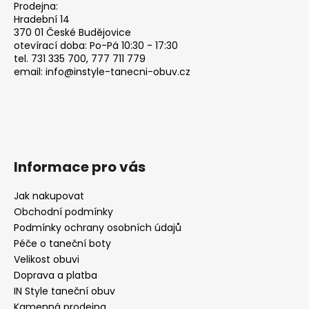
a
Prodejna:
t
Hradební 14
370 01 České Budějovice
í
otevírací doba: Po-Pá 10:30 - 17:30
tel. 731 335 700, 777 711 779
email: info@instyle-tanecni-obuv.cz
Informace pro vás
Jak nakupovat
Obchodní podmínky
Podmínky ochrany osobních údajů
Péče o taneční boty
Velikost obuvi
Doprava a platba
IN Style taneční obuv
Kamenná prodejna