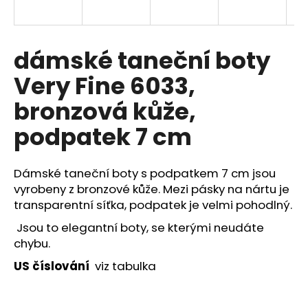
a
j
í
dámské taneční boty
t
Very Fine 6033,
?
bronzová kůže,
podpatek 7 cm
HLEDAT
Dámské taneční boty s podpatkem 7 cm jsou
vyrobeny z bronzové kůže. Mezi pásky na nártu je
transparentní síťka, podpatek je velmi pohodlný.
D
Jsou to elegantní boty, se kterými neudáte
o
chybu.
p
o
US číslování
viz tabulka
r
u