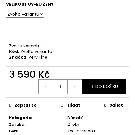
č
VELIKOST US-EU ŽENY
u
j
e
m
e
Zvolte variantu
TANEČNÍ
Kód:
Zvolte variantu
BOTY
Značka:
Very Fine
S
PLNOU
3 590 Kč
ŠPIČKOU
PD
Měrná
121,
DO KOŠÍKU
ČERNÁ
cena:
KŮŽE,
PODPATEK
6
Zeptat se
Hlídat
Sdílet
CM
3
Kategorie
:
Dámská
690
Záruka
:
2 roky
Kč
EAN
:
Zvolte variantu