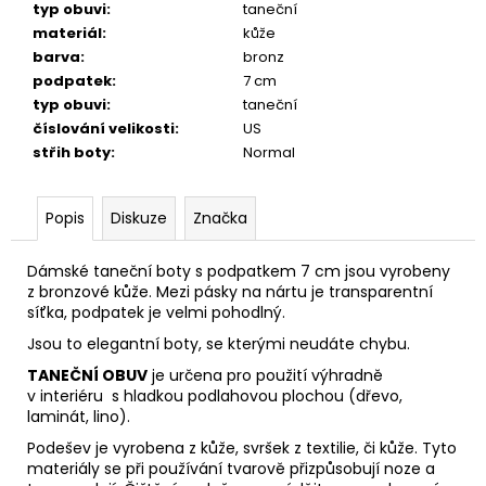
typ obuvi
:
taneční
materiál
:
kůže
barva
:
bronz
podpatek
:
7 cm
typ obuvi
:
taneční
číslování velikosti
:
US
střih boty
:
Normal
Popis
Diskuze
Značka
Dámské taneční boty s podpatkem 7 cm jsou vyrobeny
z bronzové kůže. Mezi pásky na nártu je transparentní
síťka, podpatek je velmi pohodlný.
Jsou to elegantní boty, se kterými neudáte chybu.
TANEČNÍ OBUV
je určena pro použití výhradně
v interiéru s hladkou podlahovou plochou (dřevo,
laminát, lino).
Podešev je vyrobena z kůže, svršek z textilie, či kůže. Tyto
materiály se při používání tvarově přizpůsobují noze
a