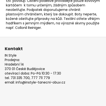
tzv. povolují. Čištění podešve provádějte pouze kovovým
kartáčem k tomu určeným, žádným způsobem
neošetřujte. Podpatek doporučujeme chránit
plastovým
chráničem, který lze dokoupit. Boty neperte,
kožené ošetřujte přípravky na kůži. Textilní otřete vlhkým
hadříkem s jemným mýdlem, na výrazné skvrny použijte
např.
Collonil Reiniger.
Z
á
Kontakt
p
IN Style
a
Prodejna:
t
Hradební 14
370 01 České Budějovice
í
otevírací doba: Po-Pá 10:30 - 17:30
tel. 731 335 700, 777 711 779
email: info@instyle-tanecni-obuv.cz