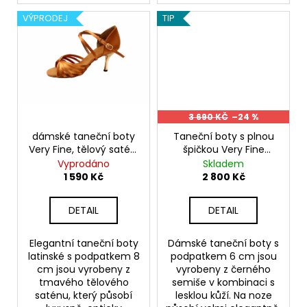
č
u
VÝPRODEJ
TIP
j
e
m
e
DÁMSKÉ
3 690 KČ
–24 %
TANEČNÍ
dámské taneční boty
Taneční boty s plnou
BOTY
Very Fine, tělový satén,
špičkou Very Fine
PDNEO
podpatek 8 cm
S3801
804,
Vyprodáno
Skladem
PODPATEK
1 590 Kč
2 800 Kč
7CM
4
DETAIL
DETAIL
290
Kč
Elegantní taneční boty
Dámské taneční boty s
latinské s podpatkem 8
podpatkem 6 cm jsou
cm jsou vyrobeny z
vyrobeny z černého
tmavého tělového
semiše v kombinaci s
saténu, který působí
lesklou kůží. Na noze