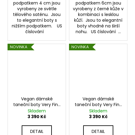
podpatkem 4 cm jsou
podpatkem 6cm jsou
vyrobeny ze světle
vyrobeny z černé kůže v
tělového saténu. Jsou
kombinaci s lesklou
to elegantní boty s
kůží. Jsou to elegantní
nižším podpatkem. US
boty vhodné na širší
číslování
nohu. US číslování ...
NOVINKA
NOVINKA
Vegan dámské
Vegan dámské
taneční boty Very Fine
taneční boty Very Fine
S1001
S1001 8 cm
Skladem
Skladem
3 390 Kč
3 390 Kč
DETAIL
DETAIL