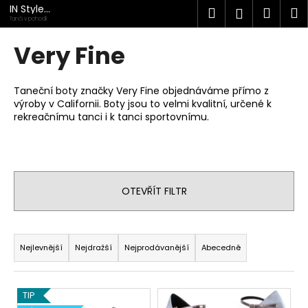
K
Přejít
IN Style
Hledat
Náku
M
Přihlášen
na
taneční
o
Tanči v pohodlí
obuv
obsah
Zpět
Zpět
košík
š
Very Fine
í
C
k
o
Taneční boty značky Very Fine objednáváme přímo z
výroby v Californii. Boty jsou to velmi kvalitní, určené k
p
rekreačnímu tanci i k tanci sportovnímu.
o
t
ř
e
OTEVŘÍT FILTR
b
u
Ř
j
a
Nejlevnější
Nejdražší
Nejprodávanější
Abecedně
e
z
t
e
e
V
TIP
n
n