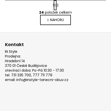
S
1
2
t
O
r
24
položek celkem
v
á
NAHORU
l
n
k
á
o
d
Z
v
a
á
á
c
Kontakt
n
p
í
í
IN Style
p
a
Prodejna:
r
t
Hradební 14
v
370 01 České Budějovice
í
k
otevírací doba: Po-Pá 10:30 - 17:30
y
tel. 731 335 700, 777 711 779
email: info@instyle-tanecni-obuv.cz
v
ý
p
i
s
u