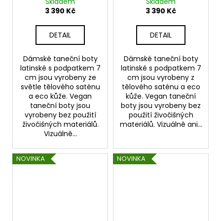
C9691 podpatek 7cm
S92311 7 cm
Skladem
Skladem
3 390 Kč
3 390 Kč
DETAIL
DETAIL
Dámské taneční boty
Dámské taneční boty
latinské s podpatkem 7
latinské s podpatkem 7
cm jsou vyrobeny ze
cm jsou vyrobeny z
světle tělového saténu
tělového saténu a eco
a eco kůže. Vegan
kůže. Vegan taneční
taneční boty jsou
boty jsou vyrobeny bez
vyrobeny bez použití
použití živočišných
živočišných materiálů.
materiálů. Vizuálně ani...
Vizuálně...
NOVINKA
NOVINKA