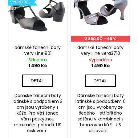
ý
VÝPRODEJ
í
a
p
p
j
i
r
í
s
o
t
p
d
?
r
2 890 KČ
–48 %
u
o
dámské taneční boty
dámské taneční boty
k
Very Fine 801
Very Fine Sera3710
d
Skladem
Vyprodáno
t
u
1 490 Kč
1 490 Kč
ů
k
HLEDAT
t
DETAIL
DETAIL
ů
Dámské taneční boty
Dámské taneční boty
D
latinské s podpatkem 3
latinské s podpatkem 6
o
cm jsou vyrobeny z
cm jsou vyrobeny ze
p
kůže. Pro Váš tanec
šedého - stříbřitého
o
Vám poskytnou
saténu v kombinaci s
r
maximální pohodlí. US
bronzovou kůží. US
číslování
číslování
u