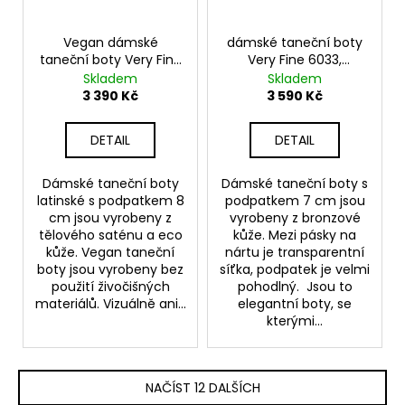
Vegan dámské
dámské taneční boty
taneční boty Very Fine
Very Fine 6033,
S92311 8 cm
bronzová kůže,
Skladem
Skladem
podpatek 7 cm
3 390 Kč
3 590 Kč
DETAIL
DETAIL
Dámské taneční boty
Dámské taneční boty s
latinské s podpatkem 8
podpatkem 7 cm jsou
cm jsou vyrobeny z
vyrobeny z bronzové
tělového saténu a eco
kůže. Mezi pásky na
kůže. Vegan taneční
nártu je transparentní
boty jsou vyrobeny bez
síťka, podpatek je velmi
použití živočišných
pohodlný. Jsou to
materiálů. Vizuálně ani...
elegantní boty, se
kterými...
NAČÍST 12 DALŠÍCH