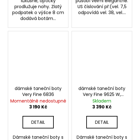
luxusně, opticky
působí velmi elegantně.
prodlužuje nohy. Zlatý
US číslování př:(vel. 7,5
podpatek o výšce 8 cm
odpovídá vel. 38, vel....
dodává botám...
dámské taneční boty
dámské taneční boty
Very Fine 6836
Very Fine 9625 W,
černá kůže ,podpatek
Momentálně nedostupné
Skladem
6 cm
3 190 Kč
3 390 Kč
DETAIL
DETAIL
Dámské taneční boty s
Dámské taneční boty s