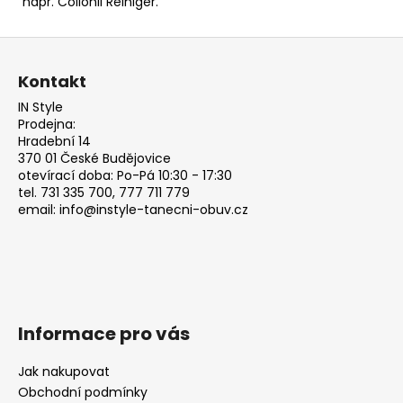
např.
Collonil Reiniger.
Z
á
Kontakt
p
IN Style
a
Prodejna:
t
Hradební 14
370 01 České Budějovice
í
otevírací doba: Po-Pá 10:30 - 17:30
tel. 731 335 700, 777 711 779
email: info@instyle-tanecni-obuv.cz
Informace pro vás
Jak nakupovat
Obchodní podmínky