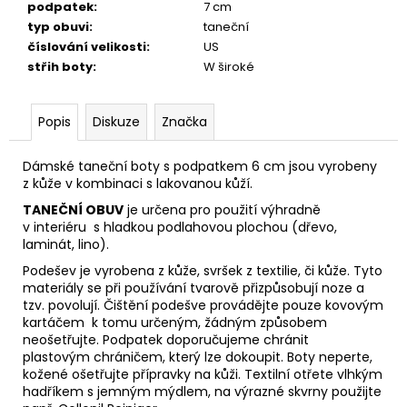
podpatek
:
7 cm
typ obuvi
:
taneční
číslování velikosti
:
US
střih boty
:
W široké
Popis
Diskuze
Značka
Dámské taneční boty s podpatkem 6 cm jsou vyrobeny
z kůže v kombinaci s lakovanou kůží.
TANEČNÍ OBUV
je určena pro použití výhradně
v interiéru s hladkou podlahovou plochou (dřevo,
laminát, lino).
Podešev je vyrobena z kůže, svršek z textilie, či kůže. Tyto
materiály se při používání tvarově přizpůsobují noze
a
tzv. povolují. Čištění podešve provádějte pouze kovovým
kartáčem k tomu určeným, žádným způsobem
neošetřujte. Podpatek doporučujeme chránit
plastovým
chráničem, který lze dokoupit. Boty neperte,
kožené ošetřujte přípravky na kůži. Textilní otřete vlhkým
hadříkem s jemným mýdlem, na výrazné skvrny použijte