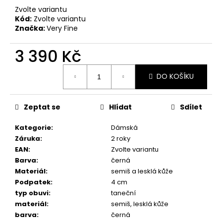
č
Zvolte variantu
u
Kód:
Zvolte variantu
j
Značka:
Very Fine
e
m
3 390 Kč
e
Měrná
DO KOŠÍKU
cena:
DÁMSKÉ
TANEČNÍ
BOTY
Zeptat se
Hlídat
Sdílet
PDNEO
804,
PODPATEK
Kategorie
:
Dámská
7CM
Záruka
:
2 roky
4
EAN
:
Zvolte variantu
290
Barva
:
černá
Kč
Materiál
:
semiš a lesklá kůže
Podpatek
:
4 cm
typ obuvi
:
taneční
materiál
:
semiš, lesklá kůže
barva
:
černá