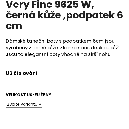
Very Fine 9625 W,
a
černá kůže ,podpatek 6
j
í
cm
t
?
Dámské taneční boty s podpatkem 6cm jsou
vyrobeny z černé kůže v kombinaci s lesklou kůží.
Jsou to elegantní boty vhodné na širší nohu.
HLEDAT
US číslování
D
VELIKOST US-EU ŽENY
o
p
o
r
u