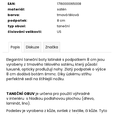
EAN
:
1716000065008
materiál
:
satén
barva
:
tmavá tělová
podpatek
:
8 cm
typ obuvi
:
taneční
číslování velikosti
:
US
Popis
Diskuze
Značka
Elegantní taneční boty latinské s podpatkem 8 cm jsou
vyrobeny z tmavého tělového saténu, který působí
luxusně, opticky prodlužují nohy. Zlatý podpatek o výšce
8 cm dodává botám šmrnc. Díky úzkému střihu
perfektně sedí na štíhlejší nožku.
TANEČNÍ OBUV
je určena pro použití výhradně
v interiéru s hladkou podlahovou plochou (dřevo,
laminát, lino).
Podešev je vyrobena z kůže, svršek z textilie, či kůže. Tyto