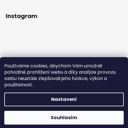
Instagram
Používáme cookies, abychom Vám umožnili
pohodlné prohlížení webu a díky analýze provozu
webu neustále zlepšovali jeho funkce, výkon a
použitelnost.
Sledovat na Instagramu
Nastavení
Vytvořil Shoptet
Copyright 2026
IN Style taneční obuv
. Všechna práva
Souhlasím
vyhrazena.