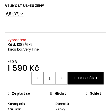
č
u
VELIKOST US-EU ŽENY
j
e
m
e
Vyprodáno
TANEČNÍ
Kód:
1087/6-5
BOTY
Značka:
Very Fine
S
PLNOU
ŠPIČKOU
–50 %
PD
1 590 Kč
112,
ČERNÁ
Měrná
KŮŽE,
DO KOŠÍKU
cena:
PODPATEK
5
CM
Zeptat se
Hlídat
Sdílet
3
490
Kč
Kategorie
:
Dámská
Záruka
:
2 roky