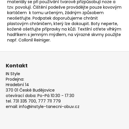
materiály se při používání tvarově přizpůsobují noze
a
tzv. povolují. Čištění podešve provádějte pouze kovovým
kartáčem k tomu určeným, žádným způsobem
neošetřujte. Podpatek doporučujeme chránit
plastovým
chráničem, který lze dokoupit. Boty neperte,
kožené ošetřujte přípravky na kůži. Textilní otřete vlhkým
hadříkem s jemným mýdlem, na výrazné skvrny použijte
např.
Collonil Reiniger.
Z
á
Kontakt
p
IN Style
a
Prodejna:
t
Hradební 14
370 01 České Budějovice
í
otevírací doba: Po-Pá 10:30 - 17:30
tel. 731 335 700, 777 711 779
email: info@instyle-tanecni-obuv.cz