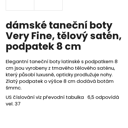
a
j
í
dámské taneční boty
t
Very Fine, tělový satén,
?
podpatek 8 cm
Elegantní taneční boty latinské s podpatkem 8
HLEDAT
cm jsou vyrobeny z tmavého tělového saténu,
který působí luxusně, opticky prodlužuje nohy.
Zlatý podpatek o výšce 8 cm dodává botám
šmrnc.
D
o
US číslování viz převodní tabulka 6,5 odpovídá
p
vel. 37
o
r
u