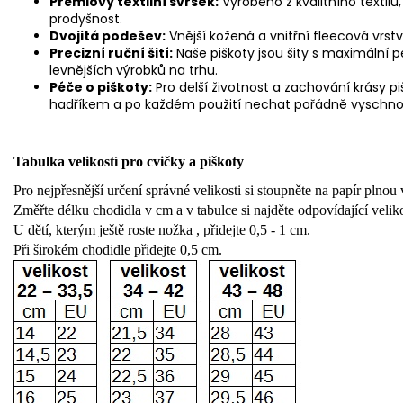
Prémiový textilní svršek:
Vyrobeno z kvalitního textilu,
prodyšnost.
Dvojitá podešev:
Vnější kožená a vnitřní fleecová vrstva
Precizní ruční šití:
Naše piškoty jsou šity s maximální pe
levnějších výrobků na trhu.
Péče o piškoty:
Pro delší životnost a zachování krásy 
hadříkem a po každém použití nechat pořádně vyschno
Tabulka velikostí pro cvičky a piškoty
Pro nejpřesnější určení správné velikosti si stoupněte na papír plnou
Změřte délku chodidla v cm a v tabulce si najděte odpovídající veliko
U dětí, kterým ještě roste nožka , přidejte 0,5 - 1 cm.
Při širokém chodidle přidejte 0,5 cm.