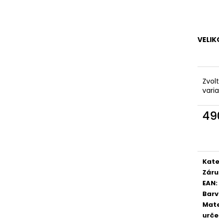
RUMMOS RKAR ČERNÝ SATÉN
ČERNÁ KŮŽE, P
2 890 Kč
3 690 Kč
VELIK
Zvol
vari
49
Měr
cena
Kate
Záru
EAN
:
Bar
Mate
urče