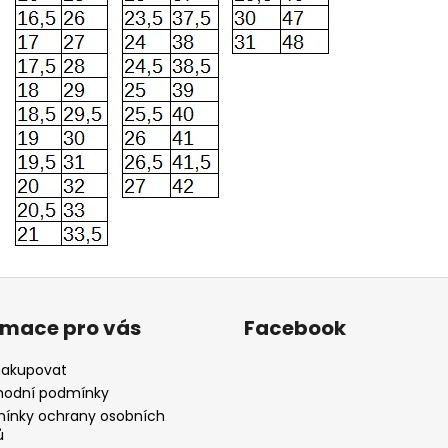
rmace pro vás
Facebook
nakupovat
odní podmínky
ínky ochrany osobních
ů