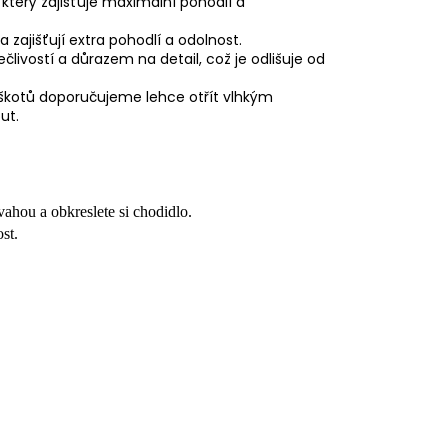
 který zajišťuje maximální pohodlí a
 zajišťují extra pohodlí a odolnost.
člivostí a důrazem na detail, což je odlišuje od
piškotů doporučujeme lehce otřít vlhkým
ut.
 vahou a obkreslete si chodidlo.
st.