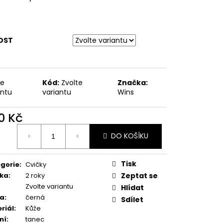
ODPATEK 6 CM
OST
te
Kód:
Zvolte
Značka:
antu
variantu
Wins
0 Kč
ná
DO KOŠÍKU
:
Tisk
gorie
:
Cvičky
ka
:
2 roky
Zeptat se
Zvolte variantu
Hlídat
va
:
černá
Sdílet
riál
:
Kůže
ní
:
tanec