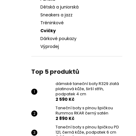
PLATINOVÁ KŮŽE, ŠIRŠÍ STŘIH, PODPATEK
l
4 CM
Dětská a juniorská
2 590 Kč
Sneakers a jazz
Tréninkové
Cvičky
Dárkové poukazy
Výprodej
Top 5 produktů
dámské taneční boty R329 zlatá
platinová kůže, širší střih,
podpatek 4 cm
2 590 Kč
Taneční boty s plnou špičkou
Rummos RKAR černý satén
2 890 Kč
Taneční boty s plnou špičkou PD
121, černá kůže, podpatek 6 cm