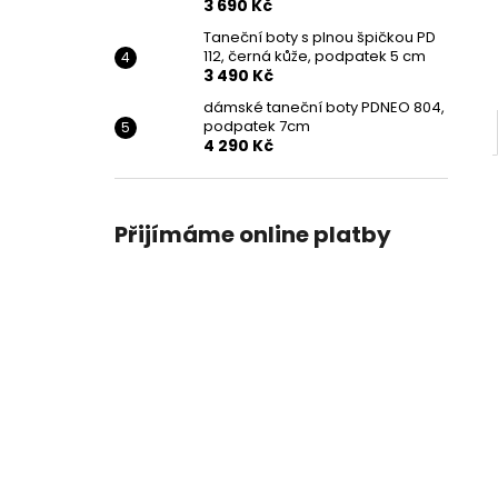
3 690 Kč
Taneční boty s plnou špičkou PD
112, černá kůže, podpatek 5 cm
3 490 Kč
dámské taneční boty PDNEO 804,
podpatek 7cm
4 290 Kč
Přijímáme online platby