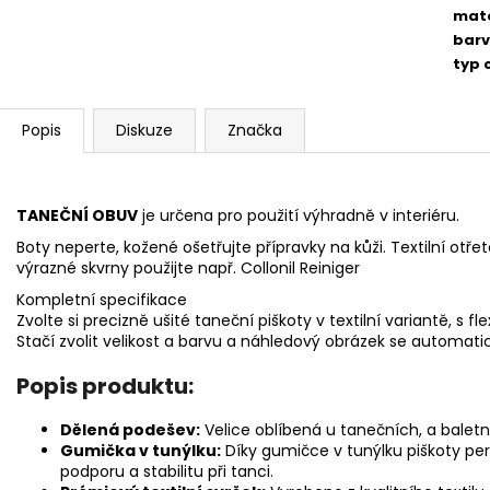
mate
bar
typ 
Popis
Diskuze
Značka
TANEČNÍ OBUV
je určena pro použití výhrad
Boty neperte, kožené ošetřujte přípravky na kůži. Textilní o
výrazné skvrny použijte např.
Collonil Reiniger
Kompletní specifikace
Zvolte si precizně ušité taneční piškoty v textilní variantě, s f
Stačí zvolit velikost a barvu a náhledový obrázek se automati
Popis produktu:
Dělená podešev:
Velice oblíbená u tanečních, a baletní
Gumička v tunýlku:
Díky gumičce v tunýlku piškoty per
podporu a stabilitu při tanci.