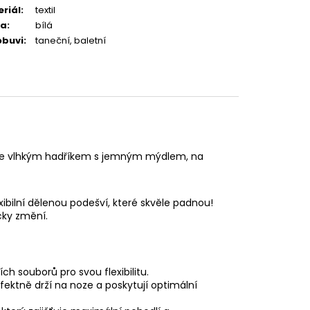
riál
:
textil
va
:
bílá
obuvi
:
taneční, baletní
ně v interiéru.
třete vlhkým hadříkem s jemným mýdlem, na
lexibilní dělenou podešví, které skvěle padnou!
cky změní.
ch souborů pro svou flexibilitu.
fektně drží na noze a poskytují optimální