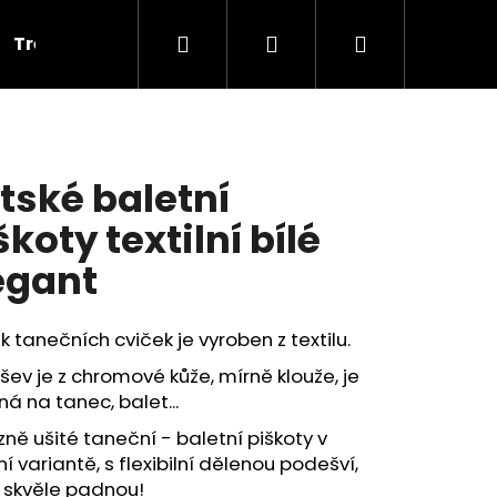
Hledat
Přihlášení
Nákupní
Tréninkové
Cvičky
Dárkové poukazy
V
košík
tské baletní
škoty textilní bílé
egant
k tanečních cviček je vyroben z textilu.
ev je z chromové kůže, mírně klouže, je
á na tanec, balet...
zně ušité taneční - baletní piškoty v
lní variantě, s flexibilní dělenou podešví,
PLNOU ŠPIČKOU PD 121,
 skvěle padnou!