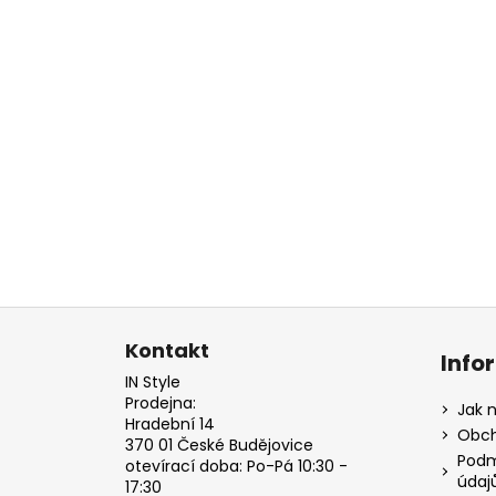
Z
á
Kontakt
Info
p
IN Style
a
Prodejna:
Jak 
Hradební 14
t
Obch
370 01 České Budějovice
í
Podm
otevírací doba: Po-Pá 10:30 -
údaj
17:30