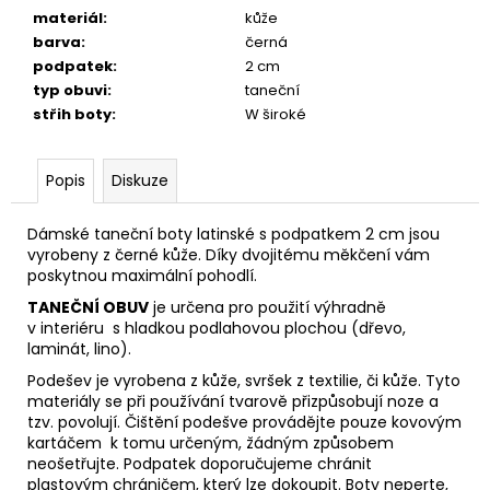
materiál
:
kůže
barva
:
černá
podpatek
:
2 cm
typ obuvi
:
taneční
střih boty
:
W široké
Popis
Diskuze
Dámské taneční boty latinské s podpatkem 2 cm jsou
vyrobeny z černé kůže. Díky dvojitému měkčení vám
poskytnou maximální pohodlí.
TANEČNÍ OBUV
je určena pro použití výhradně
v interiéru s hladkou podlahovou plochou (dřevo,
laminát, lino).
Podešev je vyrobena z kůže, svršek z textilie, či kůže. Tyto
materiály se při používání tvarově přizpůsobují noze
a
tzv. povolují. Čištění podešve provádějte pouze kovovým
kartáčem k tomu určeným, žádným způsobem
neošetřujte. Podpatek doporučujeme chránit
plastovým
chráničem, který lze dokoupit. Boty neperte,