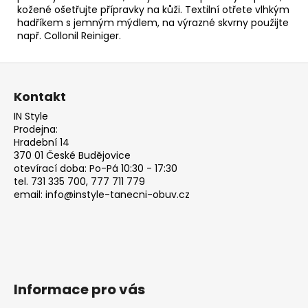
kožené ošetřujte přípravky na kůži. Textilní otřete vlhkým
hadříkem s jemným mýdlem, na výrazné skvrny použijte
např.
Collonil Reiniger.
Z
á
Kontakt
p
IN Style
a
Prodejna:
t
Hradební 14
370 01 České Budějovice
í
otevírací doba: Po-Pá 10:30 - 17:30
tel. 731 335 700, 777 711 779
email: info@instyle-tanecni-obuv.cz
Informace pro vás