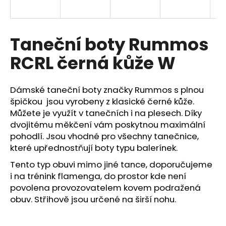
a
j
í
Taneční boty Rummos
t
RCRL černá kůže W
?
Dámské taneční boty značky Rummos s plnou
špičkou jsou vyrobeny z klasické černé kůže.
Můžete je využít v tanečních i na plesech. Díky
HLEDAT
dvojitému měkčení vám poskytnou maximální
pohodlí. Jsou vhodné pro všechny tanečnice,
které upřednostňují boty typu balerínek.
D
Tento typ obuvi mimo jiné tance, doporučujeme
o
i na trénink flamenga, do prostor kde není
p
povolena provozovatelem kovem podražená
o
obuv. Střihově jsou určené na širší nohu.
r
u