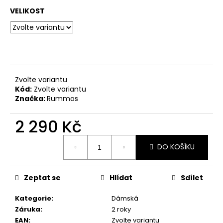
č
u
VELIKOST
j
e
m
e
Zvolte variantu
DÁMSKÉ
Kód:
Zvolte variantu
TANEČNÍ
Značka:
Rummos
BOTY
PDNEO
804,
2 290 Kč
PODPATEK
7CM
Měrná
DO KOŠÍKU
cena:
4
290
Kč
Zeptat se
Hlídat
Sdílet
Kategorie
:
Dámská
Záruka
:
2 roky
EAN
:
Zvolte variantu