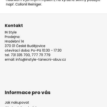
např.
Collonil Reiniger.
Z
á
Kontakt
p
IN Style
a
Prodejna:
t
Hradební 14
370 01 České Budějovice
í
otevírací doba: Po-Pá 10:30 - 17:30
tel. 731 335 700, 777 711 779
email: info@instyle-tanecni-obuv.cz
Informace pro vás
Jak nakupovat