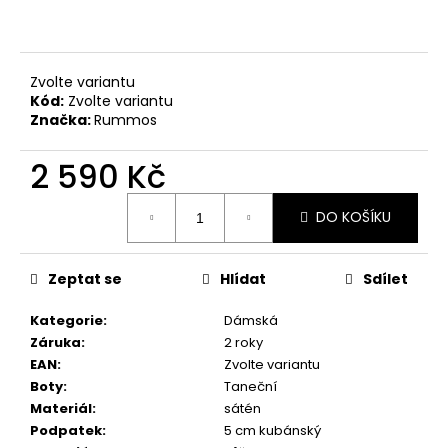
č
u
j
e
Zvolte variantu
m
Kód:
Zvolte variantu
e
Značka:
Rummos
2 590 Kč
DÁMSKÉ
TANEČNÍ
Měrná
BOTY
DO KOŠÍKU
cena:
PDNEO
804,
PODPATEK
7CM
Zeptat se
Hlídat
Sdílet
4
290
Kategorie
:
Dámská
Kč
Záruka
:
2 roky
EAN
:
Zvolte variantu
Boty
:
Taneční
Materiál
:
sátén
Podpatek
:
5 cm kubánský