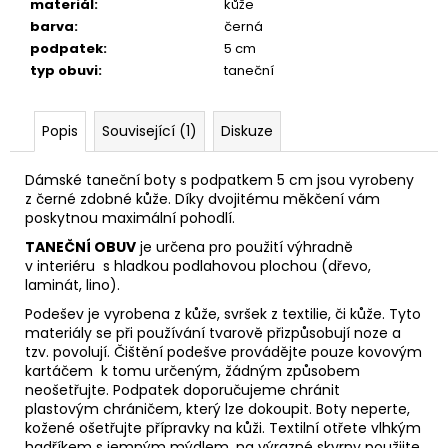
materiál
:
kůže
barva
:
černá
podpatek
:
5 cm
typ obuvi
:
taneční
Popis
Související (1)
Diskuze
Dámské taneční boty s podpatkem 5 cm jsou vyrobeny
z černé zdobné kůže. Díky dvojitému měkčení vám
poskytnou maximální pohodlí.
TANEČNÍ OBUV
je určena pro použití výhradně
v interiéru s hladkou podlahovou plochou (dřevo,
laminát, lino).
Podešev je vyrobena z kůže, svršek z textilie, či kůže. Tyto
materiály se při používání tvarově přizpůsobují noze
a
tzv. povolují. Čištění podešve provádějte pouze kovovým
kartáčem k tomu určeným, žádným způsobem
neošetřujte. Podpatek doporučujeme chránit
plastovým
chráničem, který lze dokoupit. Boty neperte,
kožené ošetřujte přípravky na kůži. Textilní otřete vlhkým
hadříkem s jemným mýdlem, na výrazné skvrny použijte