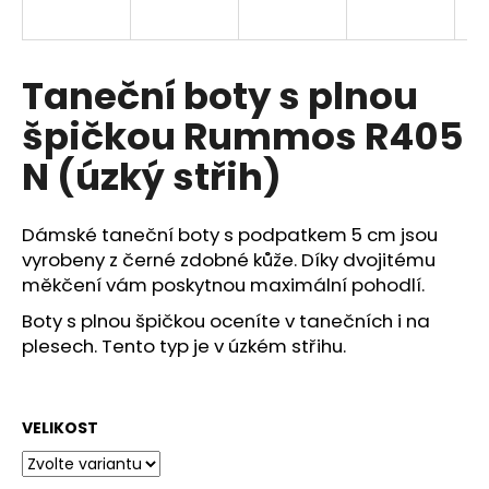
a
j
í
Taneční boty s plnou
t
špičkou Rummos R405
?
N (úzký střih)
Dámské taneční boty s podpatkem 5 cm jsou
HLEDAT
vyrobeny z černé zdobné kůže. Díky dvojitému
měkčení vám poskytnou maximální pohodlí.
Boty s plnou špičkou oceníte v tanečních i na
plesech. Tento typ je v úzkém střihu.
D
o
p
o
VELIKOST
r
u