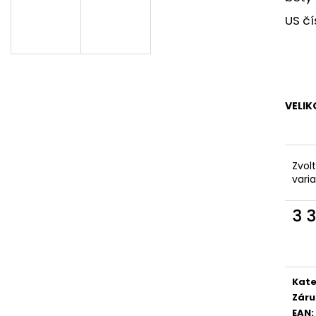
RUMMOS RKAR ČERNÝ SATÉN
ČERNÁ KŮŽE, P
US čí
2 890 Kč
3 690 Kč
VELIK
Zvol
vari
3 
Měr
cena
Kate
Záru
EAN
: