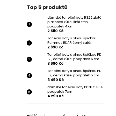
Top 5 produktů
dámské taneční boty R329 zlatá
platinová kůže, širší střih,
podpatek 4 cm
2 590 Kč
Taneční boty s plnou špičkou
Rummos RKAR černý satén
2 890 Kč
Taneční boty s plnou špičkou PD
121, černá kůže, podpatek 6 cm
3 690 Kč
Taneční boty s plnou špičkou PD
112, černá kůže, podpatek 5 cm
3 490 Kč
dámské taneční boty PDNEO 804,
podpatek 7cm
4 290 Kč