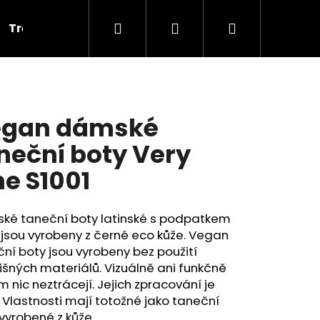
Hledat
Přihlášení
Nákupní
Tréninkové
Cvičky
Dárkové poukazy
V
košík
egan dámské
neční boty Very
ne S1001
ké taneční boty latinské s podpatkem
jsou vyrobeny z černé eco kůže. Vegan
ní boty jsou vyrobeny bez použití
išných materiálů. Vizuálně ani funkčně
 nic neztrácejí. Jejich zpracování je
 Vlastnosti mají totožné jako taneční
PLNOU ŠPIČKOU PD 121,
vyrobené z kůže.