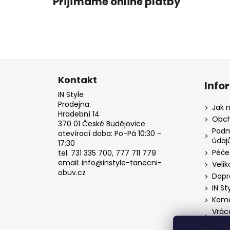
Přijímáme online platby
Z
á
Kontakt
Info
p
IN Style
a
Prodejna:
Jak 
Hradební 14
t
Obch
370 01 České Budějovice
í
Podm
otevírací doba: Po-Pá 10:30 -
údaj
17:30
Péče
tel. 731 335 700, 777 711 779
email: info@instyle-tanecni-
Velik
obuv.cz
Dopr
IN St
Kame
Vrác
o od