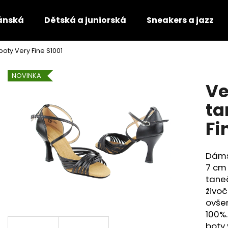
ánská
Dětská a juniorská
Sneakers a jazz
ty Very Fine S1001
Co potřebujete najít?
NOVINKA
V
HLEDAT
ta
Fi
Doporučujeme
Dáms
7 cm 
taneč
živoč
ovšem
100%.
TANEČNÍ BOTY S PLNOU ŠPIČKOU
TANEČNÍ BOTY S 
boty 