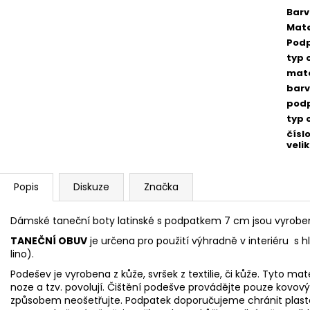
Bar
Mate
Pod
typ 
mate
bar
pod
typ 
čísl
velik
Popis
Diskuze
Značka
Dámské taneční boty latinské s podpatkem 7 cm jsou vyroben
TANEČNÍ OBUV
je určena pro použití výhradně v interiéru s 
lino).
Podešev je vyrobena z kůže, svršek z textilie, či kůže. Tyto mat
noze
a tzv. povolují. Čištění podešve provádějte pouze ko
způsobem neošetřujte. Podpatek doporučujeme chránit pla