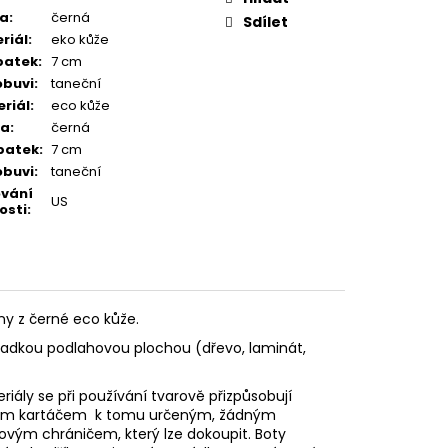
va
:
černá
Sdílet
riál
:
eko kůže
patek
:
7 cm
obuvi
:
taneční
riál
:
eco kůže
va
:
černá
patek
:
7 cm
obuvi
:
taneční
ování
US
osti
:
y z černé eco kůže.
hladkou podlahovou plochou (dřevo, laminát,
eriály se při používání tvarově přizpůsobují
vovým kartáčem k tomu určeným, žádným
stovým
chráničem, který lze dokoupit. Boty