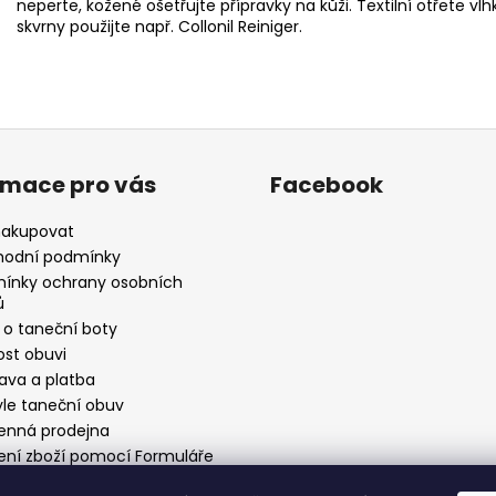
neperte, kožené ošetřujte přípravky na kůži. Textilní otřet
skvrny použijte např.
Collonil Reiniger.
rmace pro vás
Facebook
nakupovat
odní podmínky
ínky ochrany osobních
ů
 o taneční boty
ost obuvi
ava a platba
yle taneční obuv
nná prodejna
ení zboží pomocí Formuláře
stoupení od smlouvy