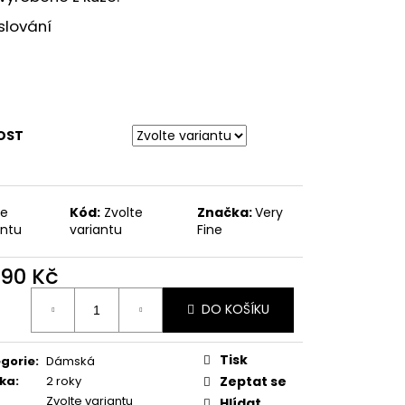
ODPATEK 6 CM
slování
OST
te
Kód:
Zvolte
Značka:
Very
antu
variantu
Fine
390 Kč
ná
DO KOŠÍKU
:
Tisk
gorie
:
Dámská
ka
:
2 roky
Zeptat se
Zvolte variantu
Hlídat