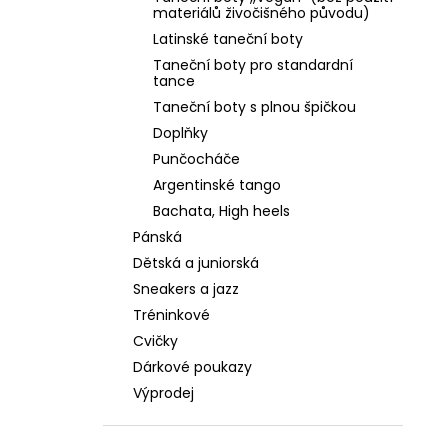
PLATINOVÁ KŮŽE, ŠIRŠÍ STŘIH, PODPATEK
l
materiálů živočišného původu)
4 CM
Latinské taneční boty
2 590 Kč
Taneční boty pro standardní
tance
Taneční boty s plnou špičkou
Doplňky
Punčocháče
Argentinské tango
Bachata, High heels
Pánská
Dětská a juniorská
Sneakers a jazz
Tréninkové
Cvičky
Dárkové poukazy
Výprodej