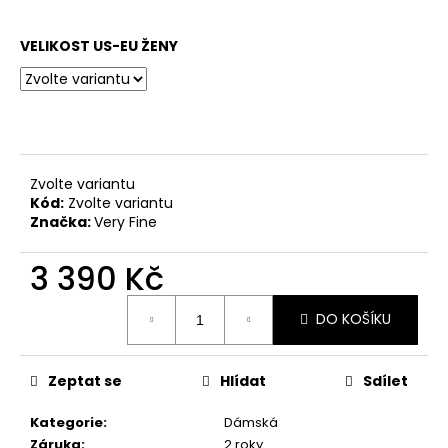
č
u
j
VELIKOST US-EU ŽENY
e
m
e
TANEČNÍ
Zvolte variantu
BOTY
Kód:
Zvolte variantu
S
PLNOU
Značka:
Very Fine
ŠPIČKOU
PD
3 390 Kč
121,
ČERNÁ
Měrná
KŮŽE,
DO KOŠÍKU
cena:
PODPATEK
6
CM
Zeptat se
Hlídat
Sdílet
3
690
Kč
Kategorie
:
Dámská
Záruka
:
2 roky