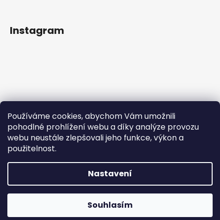
Instagram
Používáme cookies, abychom Vám umožnili
pohodlné prohlížení webu a díky analýze provozu
webu neustále zlepšovali jeho funkce, výkon a
použitelnost.
Sledovat na Instagramu
Nastavení
Vytvořil Shoptet
Copyright 2026
IN Style taneční obuv
. Všechna práva
Souhlasím
vyhrazena.