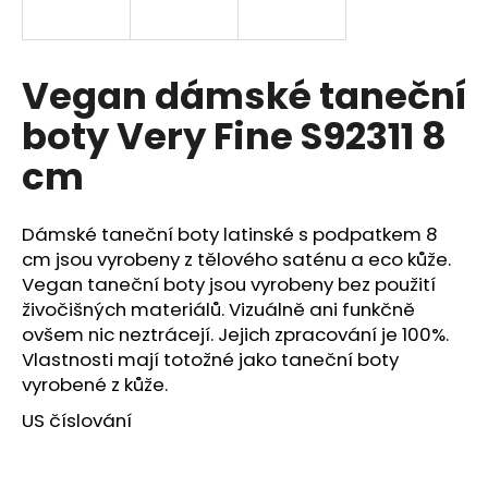
a
j
í
Vegan dámské taneční
t
boty Very Fine S92311 8
?
cm
Dámské taneční boty latinské s podpatkem 8
HLEDAT
cm jsou vyrobeny z tělového saténu a eco kůže.
Vegan taneční boty jsou vyrobeny bez použití
živočišných materiálů. Vizuálně ani funkčně
ovšem nic neztrácejí. Jejich zpracování je 100%.
D
Vlastnosti mají totožné jako taneční boty
o
vyrobené z kůže.
p
o
US číslování
r
u