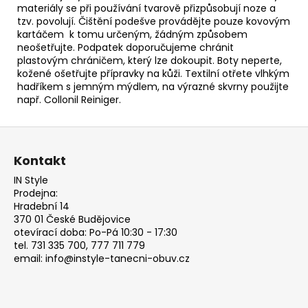
materiály se při používání tvarově přizpůsobují noze
a
tzv. povolují. Čištění podešve provádějte pouze kovovým
kartáčem k tomu určeným, žádným způsobem
neošetřujte. Podpatek doporučujeme chránit
plastovým
chráničem, který lze dokoupit. Boty neperte,
kožené ošetřujte přípravky na kůži. Textilní otřete vlhkým
hadříkem s jemným mýdlem, na výrazné skvrny použijte
např.
Collonil Reiniger.
Z
á
Kontakt
p
IN Style
a
Prodejna:
t
Hradební 14
370 01 České Budějovice
í
otevírací doba: Po-Pá 10:30 - 17:30
tel. 731 335 700, 777 711 779
email: info@instyle-tanecni-obuv.cz