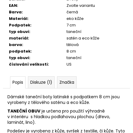
EAN
:
Zvolte variantu
Barva
:
černá
Materiál
:
eko kůže
Podpatek
:
7 cm
typ obuvi
:
taneční
materiál
:
satén a eco kůže
barva
:
tělová
podpatek
:
8 cm
typ obuvi
:
taneční
číslování velikosti
:
US
Popis
Diskuze (1)
Značka
Dámské taneční boty latinské s podpatkem 8 cm jsou
vyrobeny z tělového saténu a eco kůže.
TANEČNÍ OBUV
je určena pro použití výhradně
v interiéru s hladkou podlahovou plochou (dřevo,
laminát, lino).
Podešev je vyrobena z kůže, svršek z textilie, či kůže. Tyto