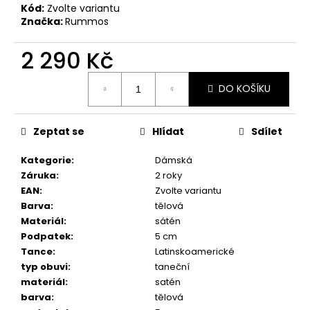
č
Kód:
Zvolte variantu
u
Značka:
Rummos
j
e
2 290 Kč
m
e
Měrná
DO KOŠÍKU
cena:
TANEČNÍ
BOTY
Zeptat se
Hlídat
Sdílet
S
PLNOU
Kategorie
:
Dámská
ŠPIČKOU
Záruka
:
2 roky
RUMMOS
RKAR
EAN
:
Zvolte variantu
ČERNÝ
Barva
:
tělová
SATÉN
Materiál
:
sátén
2
Podpatek
:
5 cm
890
Tance
:
Latinskoamerické
Kč
typ obuvi
:
taneční
materiál
:
satén
barva
:
tělová