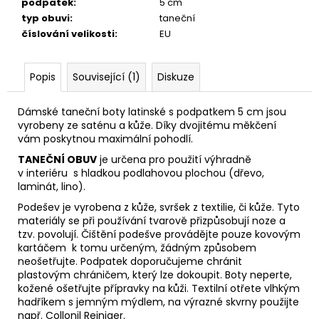
podpatek
:
5 cm
typ obuvi
:
taneční
číslování velikosti
:
EU
Popis
Související (1)
Diskuze
Dámské taneční boty latinské s podpatkem 5 cm jsou
vyrobeny ze saténu a kůže. Díky dvojitému měkčení
vám poskytnou maximální pohodlí.
TANEČNÍ OBUV
je určena pro použití výhradně
v interiéru s hladkou podlahovou plochou (dřevo,
laminát, lino).
Podešev je vyrobena z kůže, svršek z textilie, či kůže. Tyto
materiály se při používání tvarově přizpůsobují noze
a
tzv. povolují. Čištění podešve provádějte pouze kovovým
kartáčem k tomu určeným, žádným způsobem
neošetřujte. Podpatek doporučujeme chránit
plastovým
chráničem, který lze dokoupit. Boty neperte,
kožené ošetřujte přípravky na kůži. Textilní otřete vlhkým
hadříkem s jemným mýdlem, na výrazné skvrny použijte
např.
Collonil Reiniger.