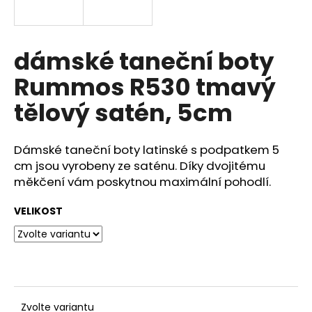
a
j
í
dámské taneční boty
t
Rummos R530 tmavý
?
tělový satén, 5cm
Dámské taneční boty latinské s podpatkem 5
HLEDAT
cm jsou vyrobeny ze saténu. Díky dvojitému
měkčení vám poskytnou maximální pohodlí.
VELIKOST
D
o
p
o
r
u
Zvolte variantu