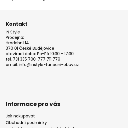
Z
á
Kontakt
p
IN Style
a
Prodejna:
t
Hradební 14
370 01 České Budějovice
í
otevírací doba: Po-Pá 10:30 - 17:30
tel. 731 335 700, 777 711 779
email: info@instyle-tanecni-obuv.cz
Informace pro vás
Jak nakupovat
Obchodní podmínky