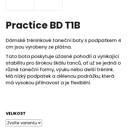
a
j
í
Practice BD T1B
t
?
Dámské tréninkové taneční boty s podpatkem 4
cm jsou vyrobeny ze plátna.
Tato bota poskytuje úžasné pohodlí a vynikající
stabilitu pro širokou škálu tanců, ať už se jedná o
HLEDAT
různé taneční formy, výuku nebo delší trénink.
Má nízký podpatek a dělenou podrážku, která
má vysokou přilnavost a je flexibilní.
D
o
p
o
VELIKOST
r
u