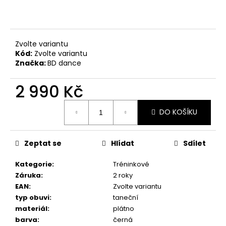
č
u
j
e
Zvolte variantu
m
Kód:
Zvolte variantu
e
Značka:
BD dance
2 990 Kč
TANEČNÍ
BOTY
S
Měrná
PLNOU
DO KOŠÍKU
cena:
ŠPIČKOU
PD
112,
Zeptat se
Hlídat
Sdílet
ČERNÁ
KŮŽE,
PODPATEK
Kategorie
:
Tréninkové
5
Záruka
:
2 roky
CM
EAN
:
Zvolte variantu
3
typ obuvi
:
taneční
490
materiál
:
plátno
Kč
barva
:
černá