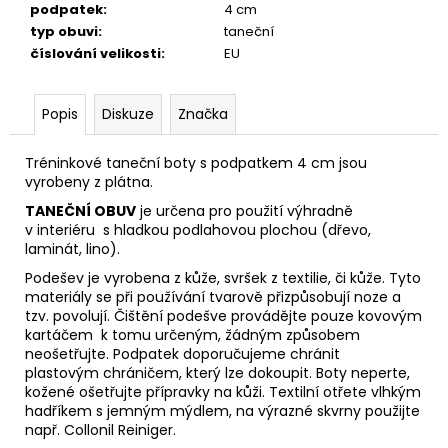
podpatek
:
4 cm
typ obuvi
:
taneční
číslování velikosti
:
EU
Popis
Diskuze
Značka
Tréninkové taneční boty s podpatkem 4 cm jsou
vyrobeny z plátna.
TANEČNÍ OBUV
je určena pro použití výhradně
v interiéru s hladkou podlahovou plochou (dřevo,
laminát, lino).
Podešev je vyrobena z kůže, svršek z textilie, či kůže. Tyto
materiály se při používání tvarově přizpůsobují noze
a
tzv. povolují. Čištění podešve provádějte pouze kovovým
kartáčem k tomu určeným, žádným způsobem
neošetřujte. Podpatek doporučujeme chránit
plastovým
chráničem, který lze dokoupit. Boty neperte,
kožené ošetřujte přípravky na kůži. Textilní otřete vlhkým
hadříkem s jemným mýdlem, na výrazné skvrny použijte
např.
Collonil Reiniger.