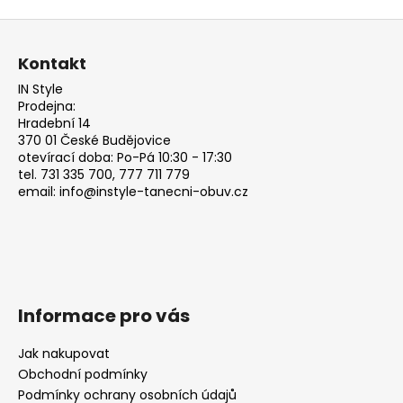
Z
á
Kontakt
p
IN Style
a
Prodejna:
t
Hradební 14
370 01 České Budějovice
í
otevírací doba: Po-Pá 10:30 - 17:30
tel. 731 335 700, 777 711 779
email: info@instyle-tanecni-obuv.cz
Informace pro vás
Jak nakupovat
Obchodní podmínky
Podmínky ochrany osobních údajů