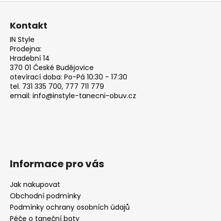
d
Z
v
a
á
á
c
Kontakt
n
p
í
í
IN Style
p
a
Prodejna:
r
t
Hradební 14
v
370 01 České Budějovice
í
k
otevírací doba: Po-Pá 10:30 - 17:30
y
tel. 731 335 700, 777 711 779
email: info@instyle-tanecni-obuv.cz
v
ý
p
i
s
u
Informace pro vás
Jak nakupovat
Obchodní podmínky
Podmínky ochrany osobních údajů
Péče o taneční boty