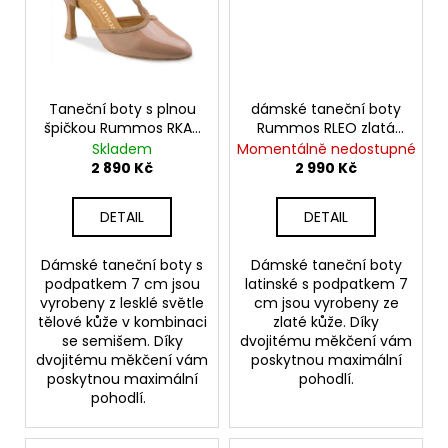
č
u
j
e
m
e
Taneční boty s plnou
dámské taneční boty
špičkou Rummos RKAR
Rummos RLEO zlatá
tělové
kůže
Skladem
Momentálně nedostupné
2 890 Kč
2 990 Kč
TANEČNÍ
BOTY
S
DETAIL
DETAIL
PLNOU
ŠPIČKOU
PD
Dámské taneční boty s
Dámské taneční boty
112,
podpatkem 7 cm jsou
latinské s podpatkem 7
ČERNÁ
vyrobeny z lesklé světle
cm jsou vyrobeny ze
KŮŽE,
tělové kůže v kombinaci
zlaté kůže. Díky
PODPATEK
5
se semišem. Díky
dvojitému měkčení vám
CM
dvojitému měkčení vám
poskytnou maximální
poskytnou maximální
pohodlí.
3
pohodlí.
490
Kč