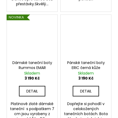
přestávky.Skvělý...
NOVINKA
Dámské taneční boty
Pánské taneční boty
Rummos EMAR
ERIC černá kůže
Skladem
Skladem
3 190 Kč
3 190 Kč
DETAIL
DETAIL
Platinově zlaté dámské
Dopřejte si pohodlí v
taneční s podpatkem 7
celokožených
cm jsou vyrobeny z
tanečních botách. Bota